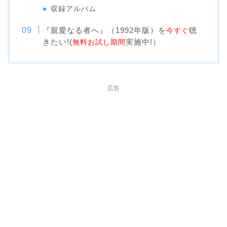
収録アルバム
『親愛なる者へ』（1992年版）を
聴
今すぐ
きたい!(
実施中!）
無料お試し期間
広告