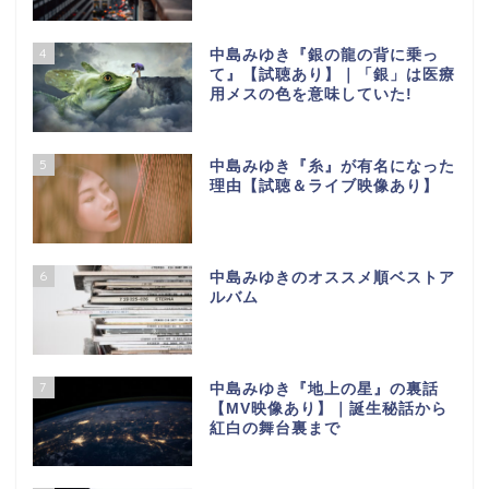
4
中島みゆき『銀の龍の背に乗っ
て』【試聴あり】｜「銀」は医療
用メスの色を意味していた!
5
中島みゆき『糸』が有名になった
理由【試聴＆ライブ映像あり】
6
中島みゆきのオススメ順ベストア
ルバム
7
中島みゆき『地上の星』の裏話
【МV映像あり】｜誕生秘話から
紅白の舞台裏まで