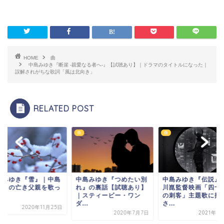
HOME
曲
中島みゆき『断崖 -親愛なる者へ-』【試聴あり】｜ドラマのタイトルになった｜
誤解されがちな歌詞「風は北向き」
RELATED POST
曲
曲
島みゆき『つめたい別
中島みゆき『伝説』｜市
中島みゆき『雪』｜
』の裏話【試聴あり】
川崑監督映画「四十七人
みゆきの亡き父親を
スティービー・ワン
の刺客」主題歌に採用
た曲
.
さ...
2020年11
2020年7月7日
2021年9月14日