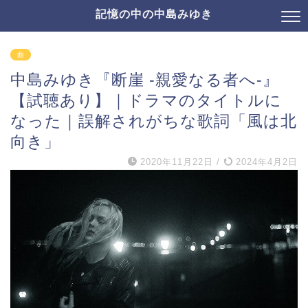
記憶の中の中島みゆき
曲
中島みゆき『断崖 -親愛なる者へ-』
【試聴あり】｜ドラマのタイトルに
なった｜誤解されがちな歌詞「風は北
向き」
2020年11月22日
/
2024年4月2日