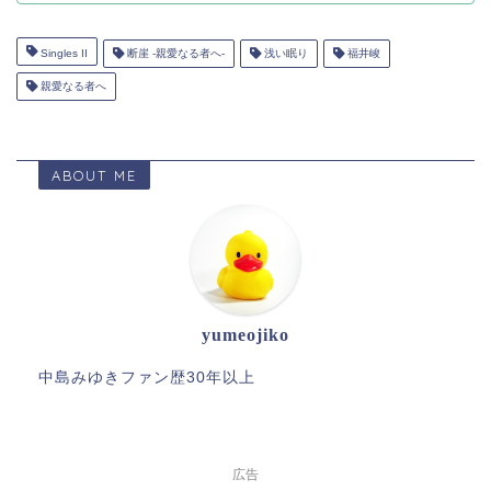
Singles II
断崖 -親愛なる者へ-
浅い眠り
福井峻
親愛なる者へ
ABOUT ME
yumeojiko
中島みゆきファン歴30年以上
広告