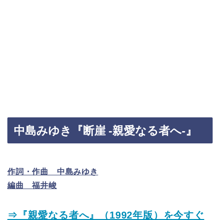
中島みゆき『断崖 -親愛なる者へ-』
作詞・作曲 中島みゆき
編曲 福井峻
⇒『親愛なる者へ』（1992年版）を今すぐ