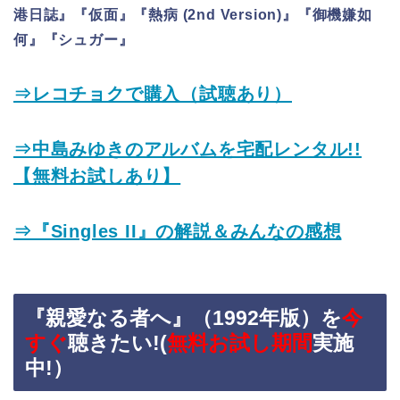
港日誌』『仮面』『熱病 (2nd Version)』『御機嫌如
何』『シュガー』
⇒レコチョクで購入（試聴あり）
⇒中島みゆきのアルバムを宅配レンタル!!
【無料お試しあり】
⇒『Singles II』の解説＆みんなの感想
『親愛なる者へ』（1992年版）を
今
すぐ
聴きたい!(
無料お試し期間
実施
中!）