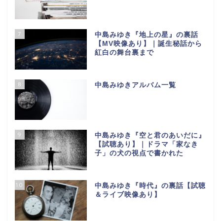
7
中島みゆき『地上の星』の裏話
【МV映像あり】｜誕生秘話から
紅白の舞台裏まで
8
中島みゆきアルバム一覧
9
中島みゆき『空と君のあいだに』
【試聴あり】｜ドラマ「家なき
子」の犬の視点で書かれた
10
中島みゆき『時代』の裏話【試聴
＆ライブ映像あり】