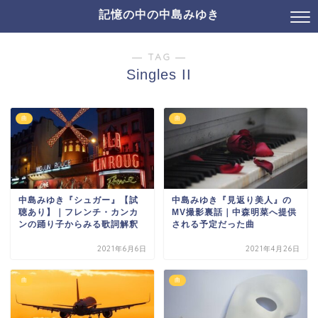
記憶の中の中島みゆき
― TAG ―
Singles II
曲
曲
中島みゆき『シュガー』【試
中島みゆき『見返り美人』の
聴あり】｜フレンチ・カンカ
MV撮影裏話｜中森明菜へ提供
ンの踊り子からみる歌詞解釈
される予定だった曲
2021年6月6日
2021年4月26日
曲
曲