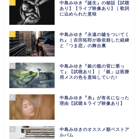
2
中島みゆき『誕生』の秘話【試聴
あり】【ライブ映像あり】｜歌詞
に込められた意味
3
中島みゆき『永遠の嘘をついてく
れ』｜吉田拓郎が曲依頼した経緯
と「つま恋」の舞台裏
4
中島みゆき『銀の龍の背に乗っ
て』【試聴あり】｜「銀」は医療
用メスの色を意味していた!
5
中島みゆき『糸』が有名になった
理由【試聴＆ライブ映像あり】
6
中島みゆきのオススメ順ベストア
ルバム