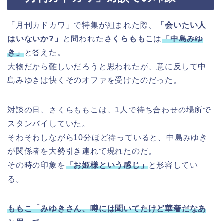
「月刊カドカワ」で特集が組まれた際、
「会いたい人
はいないか?」
と問われた
さくらももこ
は
「中島みゆ
き」
と答えた。
大物だから難しいだろうと思われたが、意に反して中
島みゆきは快くそのオファを受けたのだった。
対談の日、さくらももこは、1人で待ち合わせの場所で
スタンバイしていた。
そわそわしながら10分ほど待っていると、中島みゆき
が関係者を大勢引き連れて現れたのだ。
その時の印象を
「お姫様という感じ」
と形容してい
る。
ももこ「みゆきさん、噂には聞いてたけど華奢だなあ