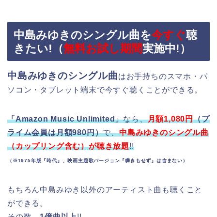
中島みゆきのシングル曲を
今すぐ
聴
きたい!（
無料お試し期間
実施中!）
中島みゆきのシングル曲
はお手持ちのスマホ・パ
ソコン・タブレット端末で今すぐ聴くことができる。
「Amazon Music Unlimited」
なら、
月額1,080円
（プ
ライム会員は月額980円）
で、
中島みゆきのシングル曲
（カップリング含む）が聴き放題
!!
（※1975年版『時代』、映画主題歌バージョン『瞬きもせず』は含まない）
もちろん中島みゆき以外のアーティスト曲も聴くこと
ができる。
その数、
1億曲以上
!!