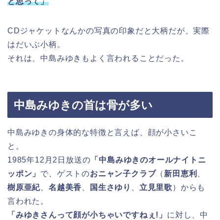
と思って」
CDジャケットなんかの写真の印象だと大柄だが、実際
はだいぶ小柄。
それは、中島みゆきもよく言われることだった。
中島みゆきの首は骨が多い
中島みゆきの身体的な特徴と言えば、顔が小さいこ
と。
1985年12月2日放送の
「中島みゆきのオールナイトニ
ッポン」
で、ゲストの
おニャン子クラブ
（
新田恵利
、
樹原亜紀
、
名越美香
、
国生さゆり
、
立見里歌
）からも
言われた。
「みゆきさんって顔が小ちゃいですねぇ!」
に対し、中