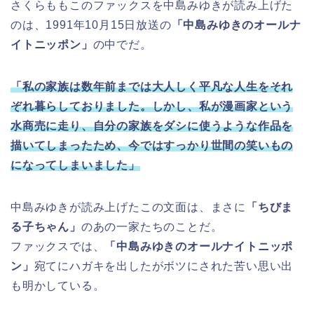
さくらももこのファックスを中島みゆきが読み上げた
のは、1991年10月15日放送の
「中島みゆきのオールナ
イトニッポン」
の中でだ。
「私の家族は数年前までは大人しく平凡な人生をそれ
ぞれ暮らしておりました。しかし、私が漫画家という
水商売に走り、自分の家族をダシに使うような作品を
描いてしまったため、今ではすっかり世間の笑いもの
になってしまいました」
中島みゆきが読み上げたこの文面は、まさに
「ちびま
る子ちゃん」
のあの一家たちのことだ。
ファックスでは、
「中島みゆきのオールナイトニッポ
ン」
宛てにハガキを出したがボツにされた苦い思い出
も明かしている。