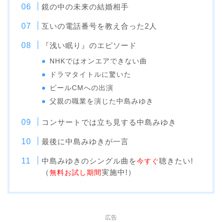
鏡の中の未来の結婚相手
互いの電話番号を教え合った2人
『浅い眠り』のエピソード
NHKではオンエアできない曲
ドラマタイトルに驚いた
ビールCMへの出演
父親の職業を演じた中島みゆき
コンサートでは立ち見する中島みゆき
最後に中島みゆきが一言
中島みゆきのシングル曲を
聴きたい!
今すぐ
（
実施中!）
無料お試し期間
広告