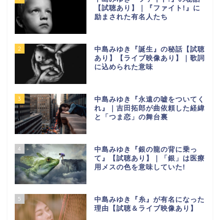
【試聴あり】｜『ファイト!』に
励まされた有名人たち
2
中島みゆき『誕生』の秘話【試聴
あり】【ライブ映像あり】｜歌詞
に込められた意味
3
中島みゆき『永遠の嘘をついてく
れ』｜吉田拓郎が曲依頼した経緯
と「つま恋」の舞台裏
4
中島みゆき『銀の龍の背に乗っ
て』【試聴あり】｜「銀」は医療
用メスの色を意味していた!
5
中島みゆき『糸』が有名になった
理由【試聴＆ライブ映像あり】