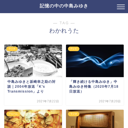
記憶の中の中島みゆき
― TAG ―
わかれうた
ラジオ
テレビ
中島みゆきと坂崎幸之助の対
「輝き続ける中島みゆき」中
談｜2004年放送「K’s
島みゆき特集（2020年7月18
Transmission」より
日放送）
2021年7月22日
2021年7月20日
アルバム
ラジオ