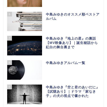
6
中島みゆきのオススメ順ベストア
ルバム
7
中島みゆき『地上の星』の裏話
【МV映像あり】｜誕生秘話から
紅白の舞台裏まで
8
中島みゆきアルバム一覧
9
中島みゆき『空と君のあいだに』
【試聴あり】｜ドラマ「家なき
子」の犬の視点で書かれた