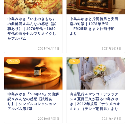
中島みゆき『いまのきもち』
中島みゆきと片岡義男と安田
の曲解説＆みんなの感想【試
南の対談｜1978年放送
聴あり】｜1970年代～1980
「FM25時 きまぐれ飛行船」
年代の曲をセルフリメイクし
より
たアルバム
2021年6月14日
2021年6月9日
アルバム
テレビ
中島みゆき『Singles』の曲解
有吉弘行＆マツコ・デラック
説＆みんなの感想【試聴あ
ス＆夏目三久が語る中島みゆ
り】｜シングルコレクション
き｜2012年放送「ナツメのオ
アルバム第1弾
ミミ」（テレビ朝日系）より
2021年5月31日
2021年4月3日