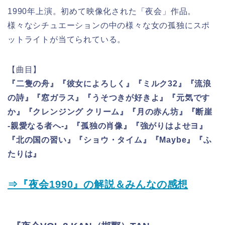
1990年上演。初めて映像化された「夜会」作品。
様々なシチュエーションの中の様々な女の孤独にスポ
ットライトが当てられている。
【曲目】
『二隻の舟』『彼女によろしく』『ミルク32』『流浪
の詩』『窓ガラス』『うそつきが好きよ』『元気です
か』『クレンジング クリーム』『月の赤ん坊』『断崖
-親愛なる者へ-』『孤独の肖像』『強がりはよせヨ』
『北の国の習い』『ショウ・タイム』『Maybe』『ふ
たりは』
⇒『夜会1990』の解説＆みんなの感想