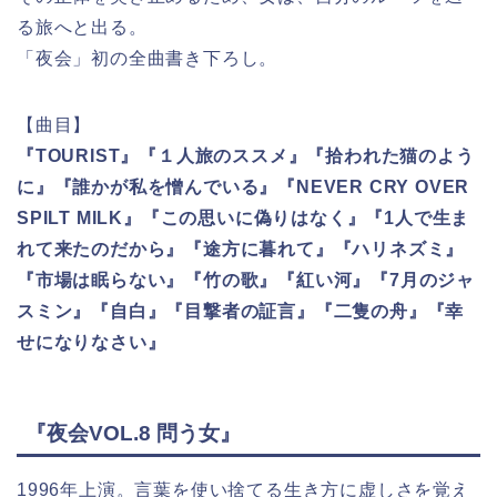
る旅へと出る。
「夜会」初の全曲書き下ろし。
【曲目】
『TOURIST』『１人旅のススメ』『拾われた猫のよう
に』『誰かが私を憎んでいる』『NEVER CRY OVER
SPILT MILK』『この思いに偽りはなく』『1人で生ま
れて来たのだから』『途方に暮れて』『ハリネズミ』
『市場は眠らない』『竹の歌』『紅い河』『7月のジャ
スミン』『自白』『目撃者の証言』『二隻の舟』『幸
せになりなさい』
『夜会VOL.8 問う女』
1996年上演。言葉を使い捨てる生き方に虚しさを覚え