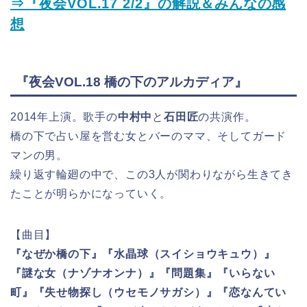
⇒『夜会VOL.17 2/2』の解説＆みんなの感
想
『夜会VOL.18 橋の下のアルカディア』
2014年上演。歌手の
中村中
と
石田匠
の共演作。
橋の下で占い屋を営む女とバーのママ、そしてガード
マンの男。
繰り返す輪廻の中で、この3人が関わりながら生きてき
たことが明らかになっていく。
【曲目】
『なぜか橋の下』『水晶球（スイショウキュウ）』
『謎な女（ナゾナオンナ）』『問題集』『いらない
町』『失せ物探し（ウセモノサガシ）』『恋なんてい