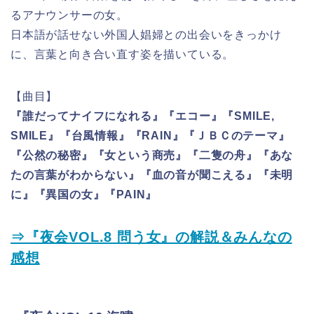
るアナウンサーの女。
日本語が話せない外国人娼婦との出会いをきっかけ
に、言葉と向き合い直す姿を描いている。
【曲目】
『誰だってナイフになれる』『エコー』『SMILE,
SMILE』『台風情報』『RAIN』『ＪＢＣのテーマ』
『公然の秘密』『女という商売』『二隻の舟』『あな
たの言葉がわからない』『血の音が聞こえる』『未明
に』『異国の女』『PAIN』
⇒『夜会VOL.8 問う女』の解説＆みんなの
感想