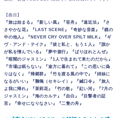
【曲目】
『旅は始まる』『新しい風』『笹舟』『遠近法』『さ
さやかな花』『LAST SCENE』『奇妙な音楽』『鏡の
中の他人』『NEVER CRY OVER SPILT MILK』『ギ
ヴ・アンド・テイク』『彼と私と、もう１人』『誰か
が私を憎んでいる』『夢中遊行』『ばりほれとんぜ』
『暗闇のジャスミン』『1人で生まれて来たのだから』
『市場は眠らない』『途方に暮れて』『この思いに偽
りはなく』『帰郷群』『竹を渡る風の中で』『姉妹に
なるがいい』『鶺鴒（セキレイ）』『緘口令』『旅人
よ我に帰れ』『茉莉花』『竹の歌』『紅い河』『7月の
ジャスミン』『海のカルテ』『自白』『目撃者の証
言』『幸せになりなさい』『二隻の舟』