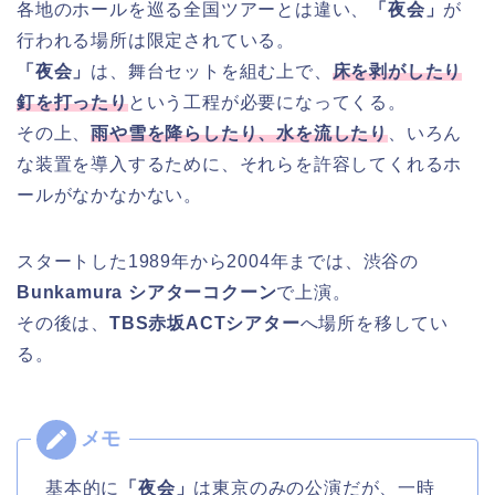
各地のホールを巡る全国ツアーとは違い、
「夜会」
が
行われる場所は限定されている。
「夜会」
は、舞台セットを組む上で、
床を剥がしたり
釘を打ったり
という工程が必要になってくる。
その上、
雨や雪を降らしたり、水を流したり
、いろん
な装置を導入するために、それらを許容してくれるホ
ールがなかなかない。
スタートした1989年から2004年までは、渋谷の
Bunkamura
シアターコクーン
で上演。
その後は、
TBS赤坂ACTシアター
へ場所を移してい
る。
基本的に
「夜会」
は東京のみの公演だが、一時