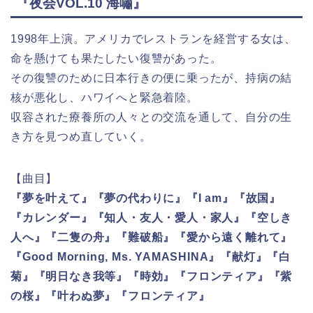
『夜会VOL.10 海嘯』
1998年上演。アメリカでレストランを経営する女は、
命を懸けても果たしたい復讐があった。
その復讐のために日本行きの便に乗ったが、持病の結
核が悪化し、ハワイへと緊急着陸。
収容された療養所の人々との交流を通して、自分の生
き方を見つめ直していく。
【曲目】
『夢を叶えて』『夢の代わりに』『I am』『故国』
『カレンダー』『知人・友人・愛人・家人』『空しき
人へ』『二隻の舟』『難破船』『愛から遠く離れて』
『Good Morning, Ms. YAMASHINA』『献灯』『白
菊』『明日なき我等』『時効』『フロンティア』『紫
の桜』『叶わぬ夢』『フロンティア』