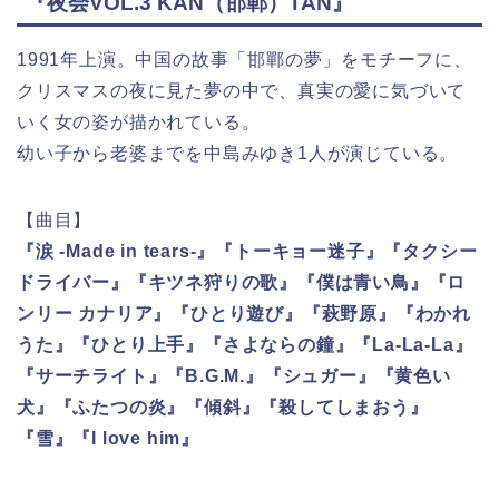
『夜会VOL.3 KAN（邯鄲）TAN』
1991年上演。中国の故事「邯鄲の夢」をモチーフに、
クリスマスの夜に見た夢の中で、真実の愛に気づいて
いく女の姿が描かれている。
幼い子から老婆までを中島みゆき1人が演じている。
【曲目】
『涙 -Made in tears-』『トーキョー迷子』『タクシー
ドライバー』『キツネ狩りの歌』『僕は青い鳥』『ロ
ンリー カナリア』『ひとり遊び』『萩野原』『わかれ
うた』『ひとり上手』『さよならの鐘』『La-La-La』
『サーチライト』『B.G.M.』『シュガー』『黄色い
犬』『ふたつの炎』『傾斜』『殺してしまおう』
『雪』『I love him』