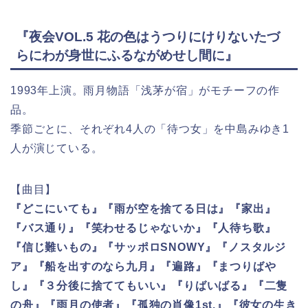
『夜会VOL.5 花の色はうつりにけりないたづ
らにわが身世にふるながめせし間に』
1993年上演。雨月物語「浅茅が宿」がモチーフの作
品。
季節ごとに、それぞれ4人の「待つ女」を中島みゆき1
人が演じている。
【曲目】
『どこにいても』『雨が空を捨てる日は』『家出』
『バス通り』『笑わせるじゃないか』『人待ち歌』
『信じ難いもの』『サッポロSNOWY』『ノスタルジ
ア』『船を出すのなら九月』『遍路』『まつりばや
し』『３分後に捨ててもいい』『りばいばる』『二隻
の舟』『雨月の使者』『孤独の肖像1st.』『彼女の生き