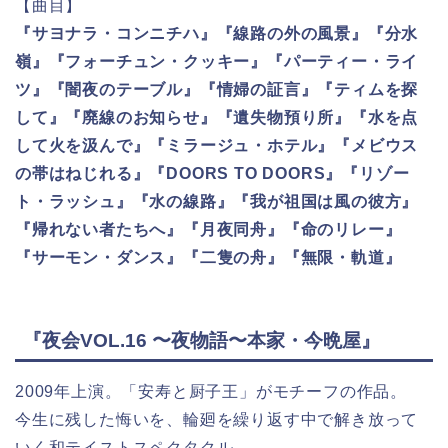
【曲目】
『サヨナラ・コンニチハ』『線路の外の風景』『分水
嶺』『フォーチュン・クッキー』『パーティー・ライ
ツ』『闇夜のテーブル』『情婦の証言』『ティムを探
して』『廃線のお知らせ』『遺失物預り所』『水を点
して火を汲んで』『ミラージュ・ホテル』『メビウス
の帯はねじれる』『DOORS TO DOORS』『リゾー
ト・ラッシュ』『水の線路』『我が祖国は風の彼方』
『帰れない者たちへ』『月夜同舟』『命のリレー』
『サーモン・ダンス』『二隻の舟』『無限・軌道』
『夜会VOL.16 〜夜物語〜本家・今晩屋』
2009年上演。「安寿と厨子王」がモチーフの作品。
今生に残した悔いを、輪廻を繰り返す中で解き放って
いく和テイストスペクタクル。