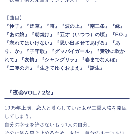
【曲目】
『怜子』『煙草』『噂』『波の上』『南三条』『縁』
『あの娘』『朝焼け』『五才（いつつ）の頃』『F.O.』
『忘れてはいけない』『思い出させてあげる』『あ
り、か』『子守歌』『グッバイガール』『黄砂に吹か
れて』『友情』『シャングリラ』『春までなんぼ』
『二隻の舟』『生きてゆくおまえ』『誕生』
『夜会VOL.7 2/2』
1995年上演。恋人と暮らしていた女が二重人格を発症
してしまう。
自分の幸せを許さないもう1人の自分。
その正体を突き止めるため、女は、自分のルーツを辿