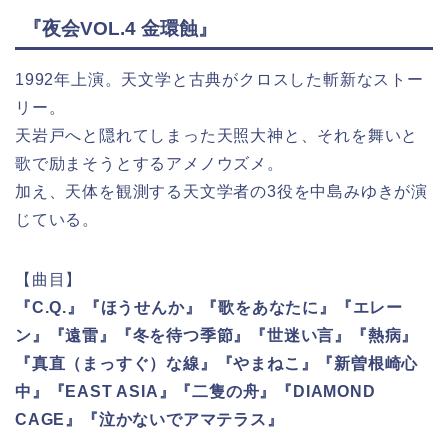
『夜会VOL.4 金環蝕』
1992年上演。天文学と古典がクロスした斬新なストー
リー。
天岩戸へと隠れてしまった天照大神と、それを舞いと
歌で励まそうとするアメノウズメ。
加え、天体を観測する天文学者の3役を中島みゆきが演
じている。
【曲目】
『C.Q.』『ほうせんか』『歌をあなたに』『エレー
ン』『遠雷』『冬を待つ季節』『世迷い言』『熱病』
『真直（まっすぐ）な線』『やまねこ』『新曽根崎心
中』『EAST ASIA』『二隻の舟』『DIAMOND
CAGE』『泣かないでアマテラス』