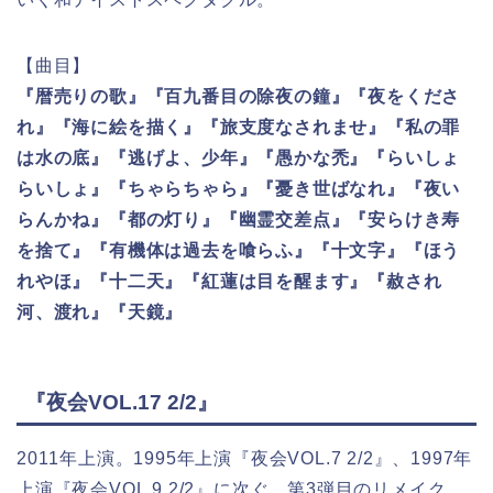
【曲目】
『暦売りの歌』『百九番目の除夜の鐘』『夜をくださ
れ』『海に絵を描く』『旅支度なされませ』『私の罪
は水の底』『逃げよ、少年』『愚かな禿』『らいしょ
らいしょ』『ちゃらちゃら』『憂き世ばなれ』『夜い
らんかね』『都の灯り』『幽霊交差点』『安らけき寿
を捨て』『有機体は過去を喰らふ』『十文字』『ほう
れやほ』『十二天』『紅蓮は目を醒ます』『赦され
河、渡れ』『天鏡』
『夜会VOL.17 2/2』
2011年上演。1995年上演『夜会VOL.7 2/2』、1997年
上演『夜会VOL.9 2/2』に次ぐ、第3弾目のリメイク。