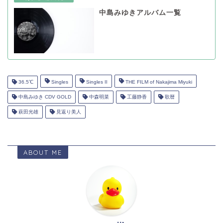
中島みゆきアルバム一覧
36.5℃
Singles
Singles II
THE FILM of Nakajima Miyuki
中島みゆき CDV GOLD
中森明菜
工藤静香
歌暦
萩田光雄
見返り美人
ABOUT ME