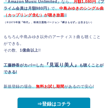
「Amazon Music Unlimited」
なら、
月額1,080円
（プ
ライム会員は月額980円）
で、
中島みゆきのシングル曲
（カップリング含む）が聴き放題
!!
（※1975年版『時代』、映画主題歌バージョン『瞬きもせず』は含まない）
もちろん中島みゆき以外のアーティスト曲も聴くこと
ができる。
その数、
1億曲以上
!!
『見返り美人』
工藤静香がカバーした
も聴くことが
できる!
新規登録の場合、
無料お試し期間
があるので安心!
⇒登録はコチラ