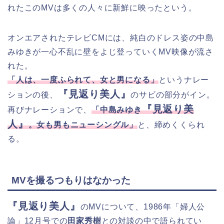
れたこのMVは多くの人々に新鮮に映ったという。
オンエアされたテレビCMには、純白のドレス姿の中島
みゆきが一心不乱に壁をよじ登っていくMV映像が流さ
れた。
「人は、一度ふられて、女と男になる」
というナレー
『見返り美人』
ションの後、
のサビの部分がイン。
『見返り美
再びナレーションで、
「中島みゆき
人』
。女も男もニューシングル」
と、締めくくられ
る。
MVを撮るつもりはなかった
『見返り美人』
のMVについて、1986年「婦人公
論」12月号での
田家秀樹
との対談の中で語られてい