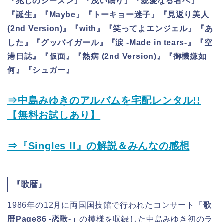
『兆しのシーズン』『浅い眠り』『親愛なる者へ』
『誕生』『Maybe』『トーキョー迷子』『見返り美人
(2nd Version)』『with』『笑ってよエンジェル』『あ
した』『グッバイガール』『涙 -Made in tears-』『空
港日誌』『仮面』『熱病 (2nd Version)』『御機嫌如
何』『シュガー』
⇒中島みゆきのアルバムを宅配レンタル!!
【無料お試しあり】
⇒『Singles II』の解説＆みんなの感想
『歌暦』
1986年の12月に両国国技館で行われたコンサート
「歌
暦Page86 -恋歌-」
の模様を収録した中島みゆき初のラ