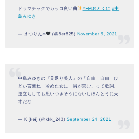
ドラマチックでカッコ良い曲
#FMおとくに
#中
島みゆき
— えつりん∞
(@8er825)
November 9, 2021
中島みゆきの『見返り美人』の「自由 自由 ひ
どい言葉ね 冷めた女に 男が恵む」って歌詞、
逆立ちしても思いつきそうにないしほんとうに天
才だな
— K [kéi] (@kkk_243)
September 24, 2021