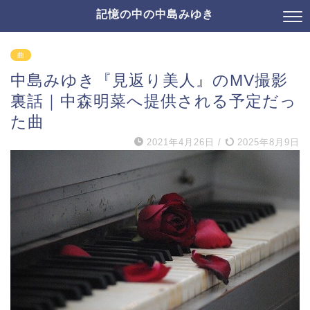
記憶の中の中島みゆき
曲
中島みゆき『見返り美人』のMV撮影
裏話｜中森明菜へ提供される予定だっ
た曲
2021年4月26日
/
2025年8月9日