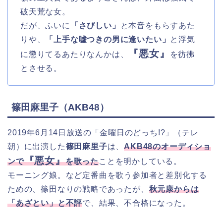
破天荒な女。
だが、ふいに
「さびしい」
と本音をもらすあた
りや、
「上手な嘘つきの男に逢いたい」
と浮気
『悪女』
に懲りてるあたりなんかは、
を彷彿
とさせる。
篠田麻里子（AKB48）
2019年6月14日放送の「金曜日のどっち!?」（テレ
朝）に出演した
篠田麻里子
は、
AKB48のオーディショ
『悪女』
ンで
を歌った
ことを明かしている。
モーニング娘。など定番曲を歌う参加者と差別化する
ための、篠田なりの戦略であったが、
秋元康からは
「あざとい」と不評
で、結果、不合格になった。