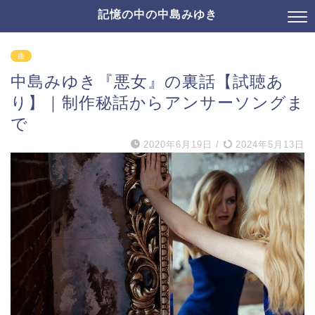
記憶の中の中島みゆき
曲
中島みゆき『悪女』の裏話【試聴あ
り】｜制作秘話からアンサーソングま
で
2020年6月19日
/
2024年5月13日