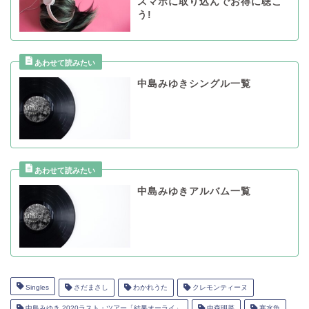
スマホに取り込んでお得に聴こ
う!
中島みゆきシングル一覧
中島みゆきアルバム一覧
Singles
さだまさし
わかれうた
クレモンティーヌ
中島みゆき 2020ラスト・ツアー「結果オーライ」
中森明菜
寒水魚