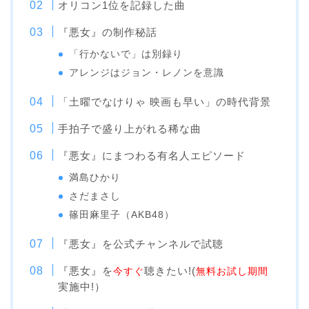
オリコン1位を記録した曲
『悪女』の制作秘話
「行かないで」は別録り
アレンジはジョン・レノンを意識
「土曜でなけりゃ 映画も早い」の時代背景
手拍子で盛り上がれる稀な曲
『悪女』にまつわる有名人エピソード
満島ひかり
さだまさし
篠田麻里子（AKB48）
『悪女』を公式チャンネルで試聴
『悪女』を
聴きたい!(
今すぐ
無料お試し期間
実施中!）