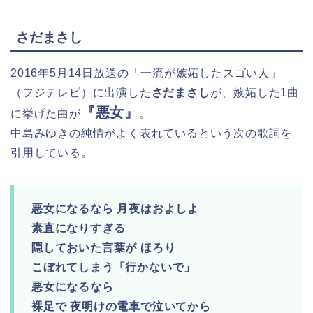
さだまさし
2016年5月14日放送の「一流が嫉妬したスゴい人」
（フジテレビ）に出演した
さだまさし
が、嫉妬した1曲
『悪女』
に挙げた曲が
。
中島みゆきの純情がよく表れているという次の歌詞を
引用している。
悪女になるなら 月夜はおよしよ
素直になりすぎる
隠しておいた言葉が ほろり
こぼれてしまう「行かないで」
悪女になるなら
裸足で 夜明けの電車で泣いてから