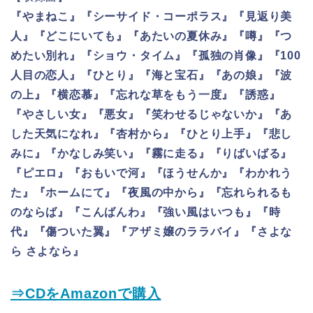
『やまねこ』『シーサイド・コーポラス』『見返り美
人』『どこにいても』『あたいの夏休み』『噂』『つ
めたい別れ』『ショウ・タイム』『孤独の肖像』『100
人目の恋人』『ひとり』『海と宝石』『あの娘』『波
の上』『横恋慕』『忘れな草をもう一度』『誘惑』
『やさしい女』『悪女』『笑わせるじゃないか』『あ
した天気になれ』『杏村から』『ひとり上手』『悲し
みに』『かなしみ笑い』『霧に走る』『りばいばる』
『ピエロ』『おもいで河』『ほうせんか』『わかれう
た』『ホームにて』『夜風の中から』『忘れられるも
のならば』『こんばんわ』『強い風はいつも』『時
代』『傷ついた翼』『アザミ嬢のララバイ』『さよな
ら さよなら』
⇒CDをAmazonで購入