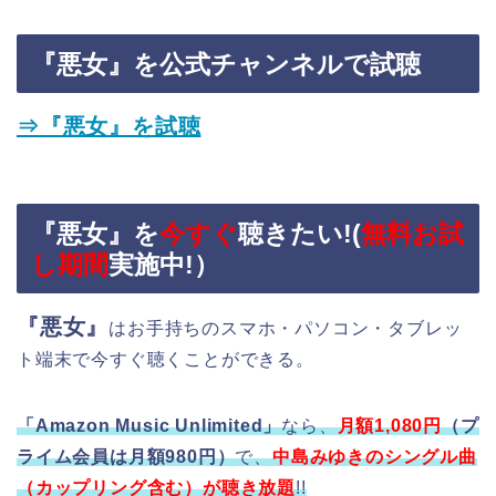
『悪女』を公式チャンネルで試聴
⇒『悪女』を試聴
『悪女』を
今すぐ
聴きたい!(
無料お試
し期間
実施中!）
『悪女』
はお手持ちのスマホ・パソコン・タブレッ
ト端末で今すぐ聴くことができる。
「Amazon Music Unlimited」
なら、
月額1,080円
（プ
ライム会員は月額980円）
で、
中島みゆきのシングル曲
（カップリング含む）が聴き放題
!!