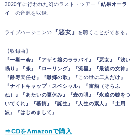
2020年に行われた幻のラスト・ツアー
「結果オーラ
イ」
の音源を収録。
『悪女』
ライブバージョンの
を聴くことができる。
【収録曲】
『一期一会』『アザミ嬢のララバイ』『悪女』『浅い
眠り』『糸』『ローリング』『流星』『最後の女神』
『齢寿天任せ』『離郷の歌』『この世に二人だけ』
『ナイトキャップ・スペシャル』『宙船（そらふ
ね）』『あたいの夏休み』『麦の唄』『永遠の嘘をつ
いてくれ』『慕情』『誕生』『人生の素人』『土用
波』『はじめまして』
⇒CDをAmazonで購入