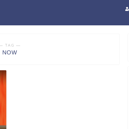
― TAG ―
NOW