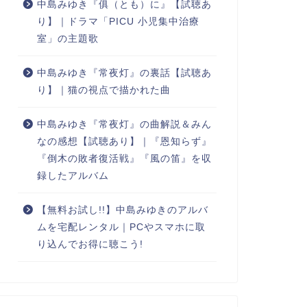
中島みゆき『俱（とも）に』【試聴あ
り】｜ドラマ「PICU 小児集中治療
室」の主題歌
中島みゆき『常夜灯』の裏話【試聴あ
り】｜猫の視点で描かれた曲
中島みゆき『常夜灯』の曲解説＆みん
なの感想【試聴あり】｜『恩知らず』
『倒木の敗者復活戦』『風の笛』を収
録したアルバム
【無料お試し!!】中島みゆきのアルバ
ムを宅配レンタル｜PCやスマホに取
り込んでお得に聴こう!