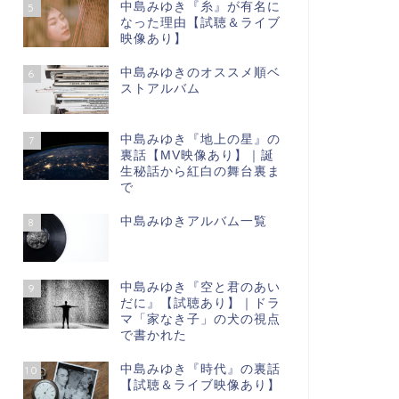
中島みゆき『糸』が有名に
5
なった理由【試聴＆ライブ
映像あり】
中島みゆきのオススメ順ベ
6
ストアルバム
中島みゆき『地上の星』の
7
裏話【МV映像あり】｜誕
生秘話から紅白の舞台裏ま
で
中島みゆきアルバム一覧
8
中島みゆき『空と君のあい
9
だに』【試聴あり】｜ドラ
マ「家なき子」の犬の視点
で書かれた
中島みゆき『時代』の裏話
10
【試聴＆ライブ映像あり】