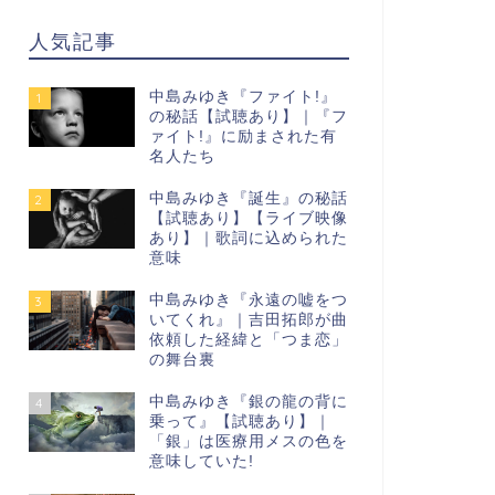
人気記事
中島みゆき『ファイト!』
1
の秘話【試聴あり】｜『フ
ァイト!』に励まされた有
名人たち
中島みゆき『誕生』の秘話
2
【試聴あり】【ライブ映像
あり】｜歌詞に込められた
意味
中島みゆき『永遠の嘘をつ
3
いてくれ』｜吉田拓郎が曲
依頼した経緯と「つま恋」
の舞台裏
中島みゆき『銀の龍の背に
4
乗って』【試聴あり】｜
「銀」は医療用メスの色を
意味していた!