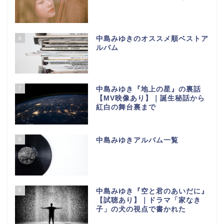
6
中島みゆきのオススメ順ベストア
ルバム
7
中島みゆき『地上の星』の裏話
【МV映像あり】｜誕生秘話から
紅白の舞台裏まで
8
中島みゆきアルバム一覧
9
中島みゆき『空と君のあいだに』
【試聴あり】｜ドラマ「家なき
子」の犬の視点で書かれた