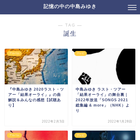
記憶の中の中島みゆき
― TAG ―
誕生
アルバム
テレビ
『中島みゆき 2020ラスト・ツ
中島みゆき ラスト・ツアー
アー「結果オーライ」』の曲
「結果オーライ」の舞台裏｜
解説＆みんなの感想【試聴あ
2022年放送「SONGS 2021
り】
総集編 & more」（NHK）よ
り
2022年2月3日
2022年1月28日
アルバム
テレビ