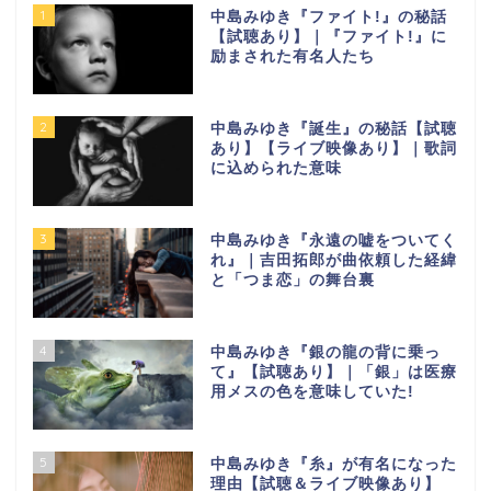
1
中島みゆき『ファイト!』の秘話
【試聴あり】｜『ファイト!』に
励まされた有名人たち
2
中島みゆき『誕生』の秘話【試聴
あり】【ライブ映像あり】｜歌詞
に込められた意味
3
中島みゆき『永遠の嘘をついてく
れ』｜吉田拓郎が曲依頼した経緯
と「つま恋」の舞台裏
4
中島みゆき『銀の龍の背に乗っ
て』【試聴あり】｜「銀」は医療
用メスの色を意味していた!
5
中島みゆき『糸』が有名になった
理由【試聴＆ライブ映像あり】