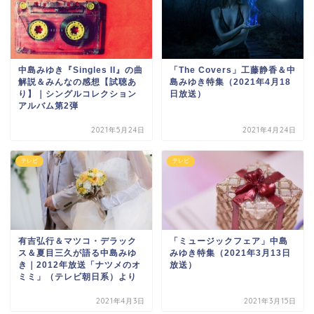
中島みゆき『Singles II』の曲
「The Covers」工藤静香＆中
解説＆みんなの感想【試聴あ
島みゆき特集（2021年4月18
り】｜シングルコレクション
日放送）
アルバム第2弾
2021年5月24日
2021年4月24日
テレビ
テレビ
有吉弘行＆マツコ・デラック
「ミュージックフェア」中島
ス＆夏目三久が語る中島みゆ
みゆき特集（2021年3月13日
き｜2012年放送「ナツメのオ
放送）
ミミ」（テレビ朝日系）より
2021年4月3日
2021年3月15日