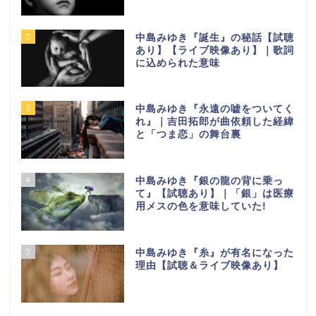
2
中島みゆき『誕生』の秘話【試聴
あり】【ライブ映像あり】｜歌詞
に込められた意味
3
中島みゆき『永遠の嘘をついてく
れ』｜吉田拓郎が曲依頼した経緯
と「つま恋」の舞台裏
4
中島みゆき『銀の龍の背に乗っ
て』【試聴あり】｜「銀」は医療
用メスの色を意味していた!
5
中島みゆき『糸』が有名になった
理由【試聴＆ライブ映像あり】