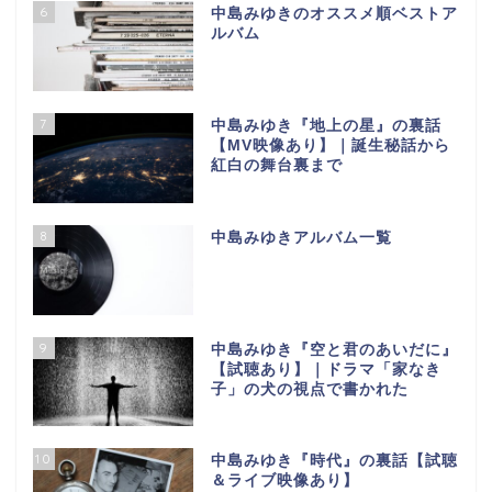
6
中島みゆきのオススメ順ベストア
ルバム
7
中島みゆき『地上の星』の裏話
【МV映像あり】｜誕生秘話から
紅白の舞台裏まで
8
中島みゆきアルバム一覧
9
中島みゆき『空と君のあいだに』
【試聴あり】｜ドラマ「家なき
子」の犬の視点で書かれた
10
中島みゆき『時代』の裏話【試聴
＆ライブ映像あり】