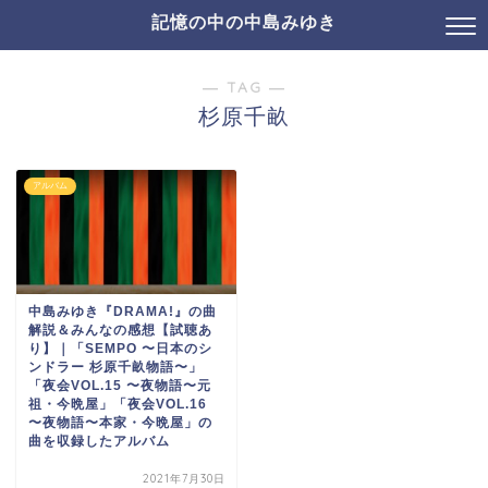
記憶の中の中島みゆき
― TAG ―
杉原千畝
アルバム
中島みゆき『DRAMA!』の曲
解説＆みんなの感想【試聴あ
り】｜「SEMPO 〜日本のシ
ンドラー 杉原千畝物語〜」
「夜会VOL.15 〜夜物語〜元
祖・今晩屋」「夜会VOL.16
〜夜物語〜本家・今晩屋」の
曲を収録したアルバム
2021年7月30日