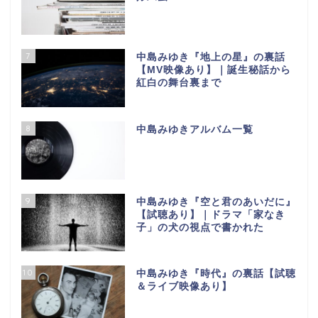
7
中島みゆき『地上の星』の裏話
【МV映像あり】｜誕生秘話から
紅白の舞台裏まで
8
中島みゆきアルバム一覧
9
中島みゆき『空と君のあいだに』
【試聴あり】｜ドラマ「家なき
子」の犬の視点で書かれた
10
中島みゆき『時代』の裏話【試聴
＆ライブ映像あり】