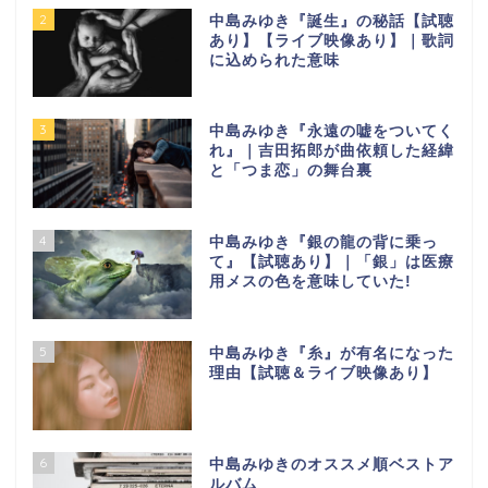
2
中島みゆき『誕生』の秘話【試聴
あり】【ライブ映像あり】｜歌詞
に込められた意味
3
中島みゆき『永遠の嘘をついてく
れ』｜吉田拓郎が曲依頼した経緯
と「つま恋」の舞台裏
4
中島みゆき『銀の龍の背に乗っ
て』【試聴あり】｜「銀」は医療
用メスの色を意味していた!
5
中島みゆき『糸』が有名になった
理由【試聴＆ライブ映像あり】
6
中島みゆきのオススメ順ベストア
ルバム