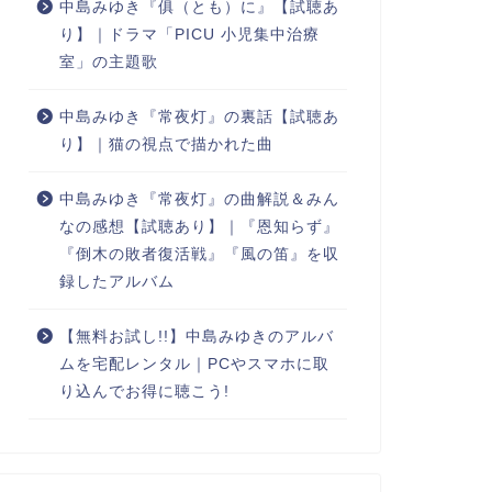
中島みゆき『俱（とも）に』【試聴あ
り】｜ドラマ「PICU 小児集中治療
室」の主題歌
中島みゆき『常夜灯』の裏話【試聴あ
り】｜猫の視点で描かれた曲
中島みゆき『常夜灯』の曲解説＆みん
なの感想【試聴あり】｜『恩知らず』
『倒木の敗者復活戦』『風の笛』を収
録したアルバム
【無料お試し!!】中島みゆきのアルバ
ムを宅配レンタル｜PCやスマホに取
り込んでお得に聴こう!