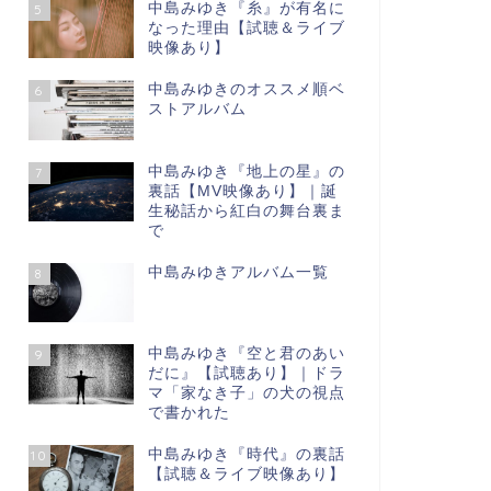
中島みゆき『糸』が有名に
5
なった理由【試聴＆ライブ
映像あり】
中島みゆきのオススメ順ベ
6
ストアルバム
中島みゆき『地上の星』の
7
裏話【МV映像あり】｜誕
生秘話から紅白の舞台裏ま
で
中島みゆきアルバム一覧
8
中島みゆき『空と君のあい
9
だに』【試聴あり】｜ドラ
マ「家なき子」の犬の視点
で書かれた
中島みゆき『時代』の裏話
10
【試聴＆ライブ映像あり】