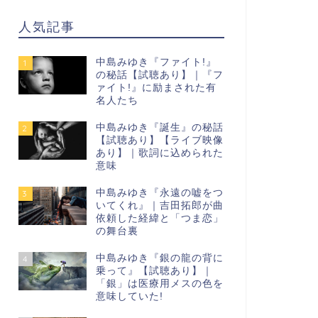
人気記事
中島みゆき『ファイト!』
1
の秘話【試聴あり】｜『フ
ァイト!』に励まされた有
名人たち
中島みゆき『誕生』の秘話
2
【試聴あり】【ライブ映像
あり】｜歌詞に込められた
意味
中島みゆき『永遠の嘘をつ
3
いてくれ』｜吉田拓郎が曲
依頼した経緯と「つま恋」
の舞台裏
中島みゆき『銀の龍の背に
4
乗って』【試聴あり】｜
「銀」は医療用メスの色を
意味していた!