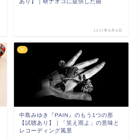
あり】｜研ナオコに提供した曲
ト
日
2021年8月6日
曲
中島みゆき『PAIN』のもう1つの形
【試聴あり】｜「笑え雨よ」の意味と
レコーディング風景