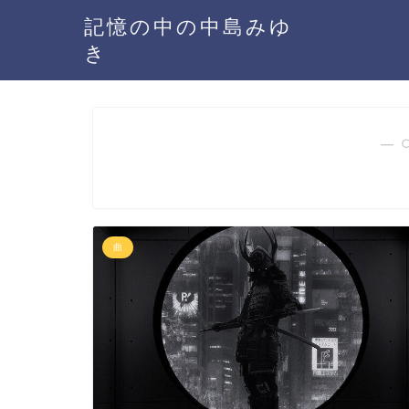
記憶の中の中島みゆ
き
― 
曲