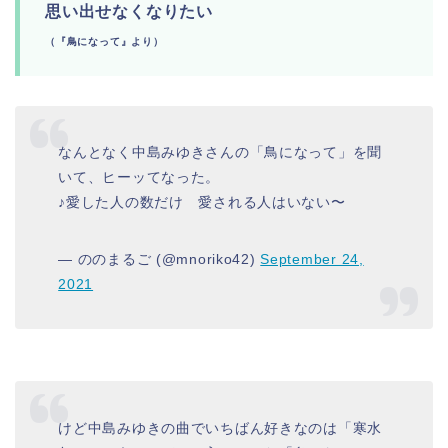
思い出せなくなりたい
（『鳥になって』より）
なんとなく中島みゆきさんの「鳥になって」を聞
いて、ヒーッてなった。
♪愛した人の数だけ 愛される人はいない〜
— ののまるご (@mnoriko42)
September 24,
2021
けど中島みゆきの曲でいちばん好きなのは「寒水