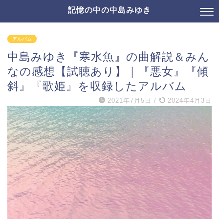
記憶の中の中島みゆき
アルバム
中島みゆき『寒水魚』の曲解説＆みん
なの感想【試聴あり】｜『悪女』『傾
斜』『歌姫』を収録したアルバム
2021年7月5日
/
2024年4月3日