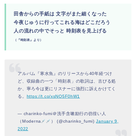
田舎からの手紙は 文字がまた細くなった
今夜じゅうに行ってこれる海はどこだろう
人の流れの中でそっと 時刻表を見上げる
（『時刻表』より）
アルバム『寒水魚』のリリースから40年経つけ
ど、収録曲の一つ「時刻表」の歌詞は、古びる処
か、寧ろ今は更にリスナーに強烈に訴えかけてく
る。
https://t.co/xsNO5F0hW1
— charinko-fumi＠洗手含嗽励行の彷徨い人
（Moderna
） (@charinko_fumi)
January 9,
2022