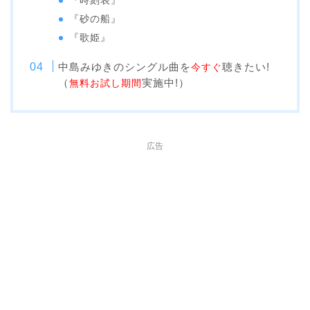
『時刻表』
『砂の船』
『歌姫』
中島みゆきのシングル曲を
聴きたい!
今すぐ
（
実施中!）
無料お試し期間
広告