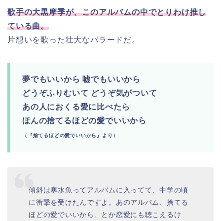
歌手の大黒摩季が、このアルバムの中でとりわけ推し
ている曲。
片想いを歌った壮大なバラードだ。
夢でもいいから 嘘でもいいから
どうぞふりむいて どうぞ気がついて
あの人におくる愛に比べたら
ほんの捨てるほどの愛でいいから
（『捨てるほどの愛でいいから』より）
傾斜は寒水魚ってアルバムに入ってて、中学の頃
に衝撃を受けたんですよ。あのアルバム、捨てる
ほどの愛でいいから、とか恋愛にも聴こえるけ