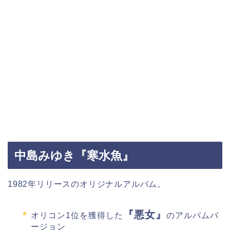
中島みゆき『寒水魚』
1982年リリースのオリジナルアルバム。
『悪女』
オリコン1位を獲得した
のアルバムバ
ージョン