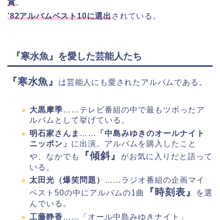
賞
。
’82アルバムベスト10に選出
されている。
『寒水魚』を愛した芸能人たち
『寒水魚』
は芸能人にも愛されたアルバムである。
大黒摩季
……テレビ番組の中で最もツボったア
ルバムとして挙げている。
明石家さんま
……
「中島みゆきのオールナイト
ニッポン」
に出演。アルバムを購入したこと
『傾斜』
や、なかでも
がお気に入りだと語って
いる。
太田光（爆笑問題）
……ラジオ番組の企画マイ
『時刻表』
ベスト50の中にアルバムの1曲
を選
んでいる。
工藤静香
……「オール中島みゆきナイト」