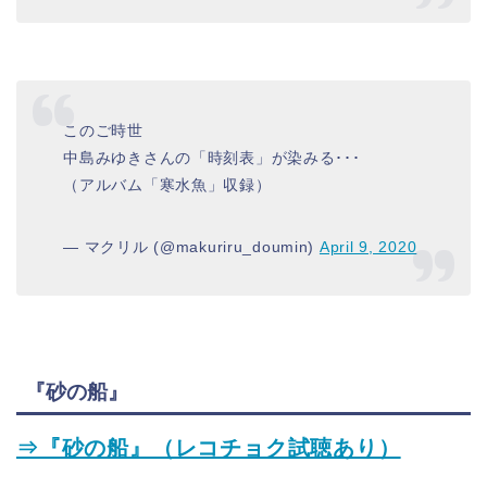
このご時世
中島みゆきさんの「時刻表」が染みる･･･
（アルバム「寒水魚」収録）
— マクリル (@makuriru_doumin)
April 9, 2020
『砂の船』
⇒『砂の船』（レコチョク試聴あり）