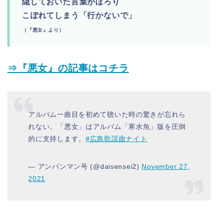
隠しておいた言葉がほろり
こぼれてしまう「行かないで」
（『悪女』より）
⇒『悪女』の記事はコチラ
アルバム一曲目を初めて聴いた時の驚きが忘れら
れない。「悪女」はアルバム「寒水魚」版を圧倒
的に支持します。
#広島歌謡曲ナイト
— アンパンマン号 (@daisensei2)
November 27,
2021