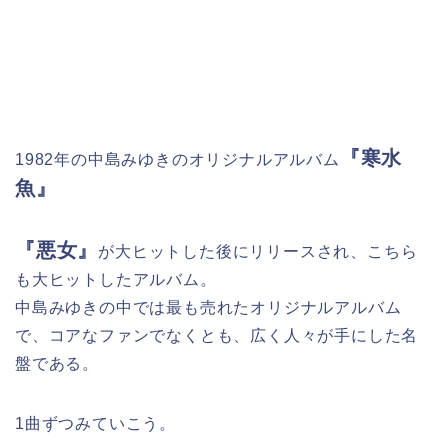
『寒水
1982年の中島みゆきのオリジナルアルバム
魚』
『悪女』
が大ヒットした後にリリースされ、こちら
も大ヒットしたアルバム。
中島みゆきの中では最も売れたオリジナルアルバム
で、コアなファンでなくとも、広く人々が手にした名
盤である。
1曲ずつみていこう。