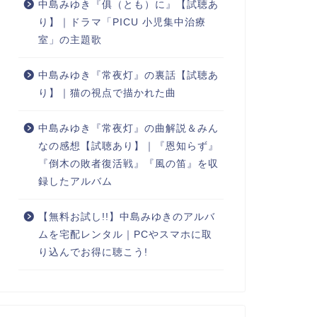
中島みゆき『俱（とも）に』【試聴あ
り】｜ドラマ「PICU 小児集中治療
室」の主題歌
中島みゆき『常夜灯』の裏話【試聴あ
り】｜猫の視点で描かれた曲
中島みゆき『常夜灯』の曲解説＆みん
なの感想【試聴あり】｜『恩知らず』
『倒木の敗者復活戦』『風の笛』を収
録したアルバム
【無料お試し!!】中島みゆきのアルバ
ムを宅配レンタル｜PCやスマホに取
り込んでお得に聴こう!