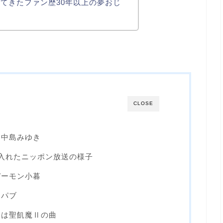
てきたファン歴30年以上の夢おじ
CLOSE
た中島みゆき
入れたニッポン放送の様子
デーモン小暮
ケパブ
しは聖飢魔Ⅱの曲