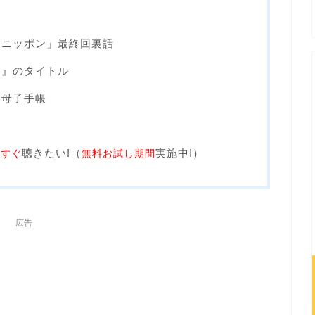
ち
トニッポン」最終回裏話
き』のタイトル
は母子手帳
聴きたい!（
実施中!）
今すぐ
無料お試し期間
広告