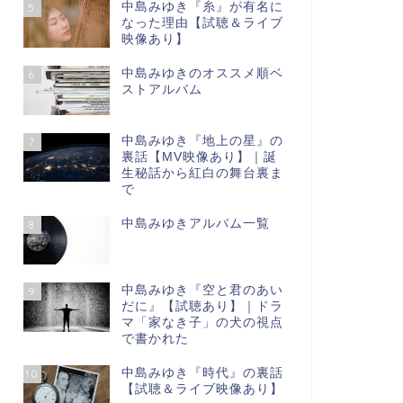
中島みゆき『糸』が有名に
5
なった理由【試聴＆ライブ
映像あり】
中島みゆきのオススメ順ベ
6
ストアルバム
中島みゆき『地上の星』の
7
裏話【МV映像あり】｜誕
生秘話から紅白の舞台裏ま
で
中島みゆきアルバム一覧
8
中島みゆき『空と君のあい
9
だに』【試聴あり】｜ドラ
マ「家なき子」の犬の視点
で書かれた
中島みゆき『時代』の裏話
10
【試聴＆ライブ映像あり】