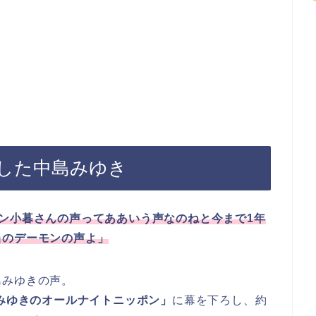
した中島みゆき
ン小暮さんの声ってああいう声なのねと今まで1年
当のデーモンの声よ」
島みゆきの声。
みゆきのオールナイトニッポン」
に幕を下ろし、約