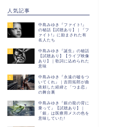
人気記事
中島みゆき『ファイト!』
1
の秘話【試聴あり】｜『フ
ァイト!』に励まされた有
名人たち
中島みゆき『誕生』の秘話
2
【試聴あり】【ライブ映像
あり】｜歌詞に込められた
意味
中島みゆき『永遠の嘘をつ
3
いてくれ』｜吉田拓郎が曲
依頼した経緯と「つま恋」
の舞台裏
中島みゆき『銀の龍の背に
4
乗って』【試聴あり】｜
「銀」は医療用メスの色を
意味していた!