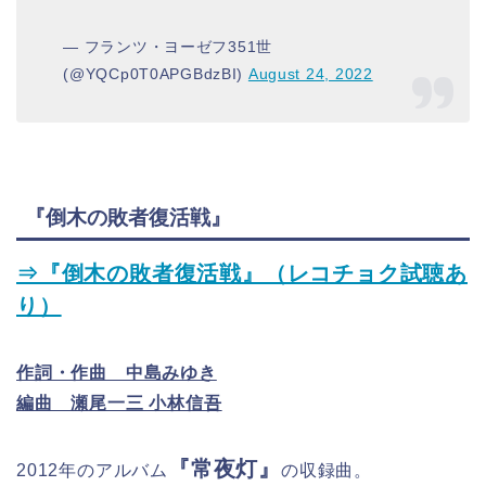
— フランツ・ヨーゼフ351世
(@YQCp0T0APGBdzBI)
August 24, 2022
『倒木の敗者復活戦』
⇒『倒木の敗者復活戦』（レコチョク試聴あ
り）
作詞・作曲 中島みゆき
編曲 瀬尾一三 小林信吾
『常夜灯』
2012年のアルバム
の収録曲。