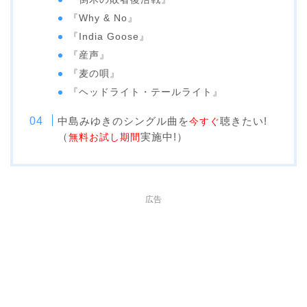
『Why & No』
『India Goose』
『産声』
『麦の唄』
『ヘッドライト・テールライト』
中島みゆきのシングル曲を
聴きたい!
今すぐ
（
実施中!）
無料お試し期間
広告