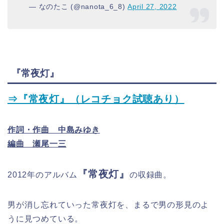
— なのたこ (@nanota_6_8)
April 27, 2022
『常夜灯』
⇒『常夜灯』（レコチョク試聴あり）
作詞・作曲 中島みゆき
編曲 瀬尾一三
『常夜灯』
2012年のアルバム
の収録曲。
男が消し忘れていった常夜灯を、まるで男の形見のよ
うに見つめている。