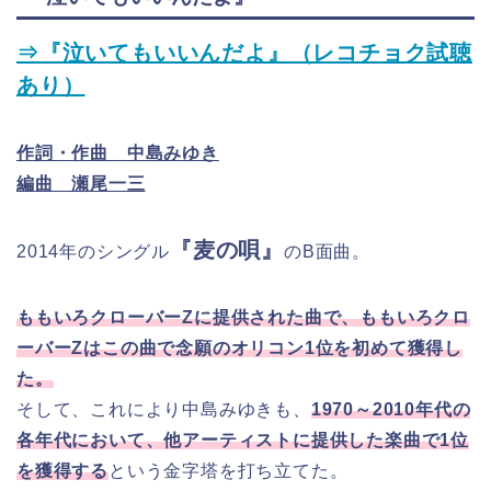
⇒『泣いてもいいんだよ』（レコチョク試聴
あり）
作詞・作曲 中島みゆき
編曲 瀬尾一三
『麦の唄』
2014年のシングル
のB面曲。
ももいろクローバーZに提供された曲で、ももいろクロ
ーバーZはこの曲で念願のオリコン1位を初めて獲得し
た。
そして、これにより中島みゆきも、
1970～2010年代の
各年代において、他アーティストに提供した楽曲で1位
を獲得する
という金字塔を打ち立てた。