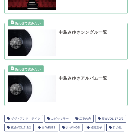
中島みゆきシングル一覧
中島みゆきアルバム一覧
ギヴ・アンド・テイク
コビヤマ洋一
二隻の舟
夜会VOL.17 2/2
夜会VOL.7 2/2
日-WINGS
月-WINGS
植野葉子
竹の歌