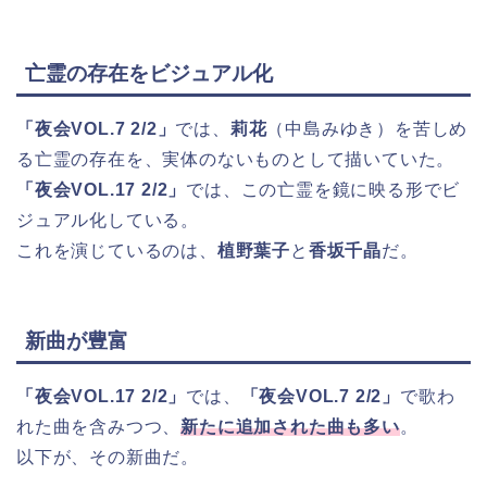
亡霊の存在をビジュアル化
「夜会VOL.7 2/2」
では、
莉花
（中島みゆき）を苦しめ
る亡霊の存在を、実体のないものとして描いていた。
「夜会VOL.17 2/2」
では、この亡霊を鏡に映る形でビ
ジュアル化している。
これを演じているのは、
植野葉子
と
香坂千晶
だ。
新曲が豊富
「夜会VOL.17 2/2」
では、
「夜会VOL.7 2/2」
で歌わ
れた曲を含みつつ、
新たに追加された曲も多い
。
以下が、その新曲だ。