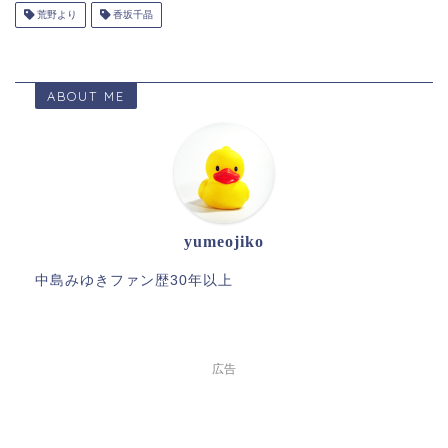
荒野より
香坂千晶
ABOUT ME
yumeojiko
中島みゆきファン歴30年以上
広告