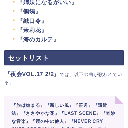
『姉妹になるがいい』
『鶺鴒』
『緘口令』
『茉莉花』
『海のカルテ』
セットリスト
『夜会VOL.17 2/2』
では、以下の曲が歌われてい
る。
『旅は始まる』『新しい風』『笹舟』『遠近
法』『ささやかな花』『LAST SCENE』『奇妙
な音楽』『鏡の中の他人』『NEVER CRY