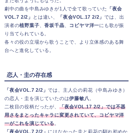
また歌うようにもなった。
劇中の曲を中島みゆきが1人で全て歌っていた
「夜会
VOL.7 2/2」
とは違い、
「夜会VOL.17 2/2」
では、出
演者の
植野葉子
、
香坂千晶
、
コビヤマ洋一
にも歌が振
り当てられている。
各々の役の立場から歌うことで、より立体感のある舞
台へと進化している。
恋人・圭の存在感
「夜会VOL.7 2/2」
では、主人公の莉花（中島みゆき）
の恋人・圭を演じていたのは
伊藤敏八
。
二枚目の役柄だったが、
「夜会VOL.17 2/2」では不器
用さをまとったキャラに変更されていて、コビヤマ洋
一がこれを演じている
。
「夜会VOL.7 2/2」
にはなかった圭と莉花の馴れ初めか