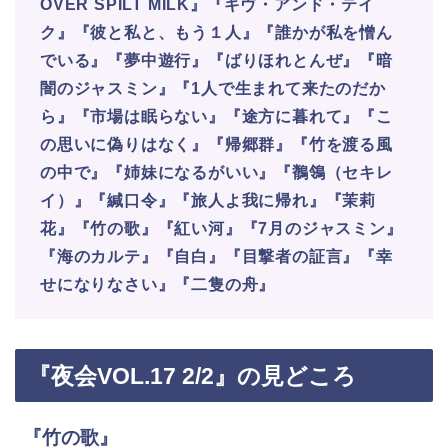
OVER SPILT MILK』『ギヴ・アンド・テイ
ク』『彼と私と、もう１人』『誰かが私を憎ん
でいる』『夢中遊行』『ばりほれとんぜ』『暗
闇のジャスミン』『1人で生まれて来たのだか
ら』『市場は眠らない』『途方に暮れて』『こ
の思いに偽りはなく』『帰郷群』『竹を渡る風
の中で』『姉妹になるがいい』『鶺鴒（セキレ
イ）』『緘口令』『旅人よ我に帰れ』『茉莉
花』『竹の歌』『紅い河』『7月のジャスミン』
『海のカルテ』『自白』『目撃者の証言』『幸
せになりなさい』『二隻の舟』
『夜会VOL.17 2/2』の見どころ
『竹の歌』