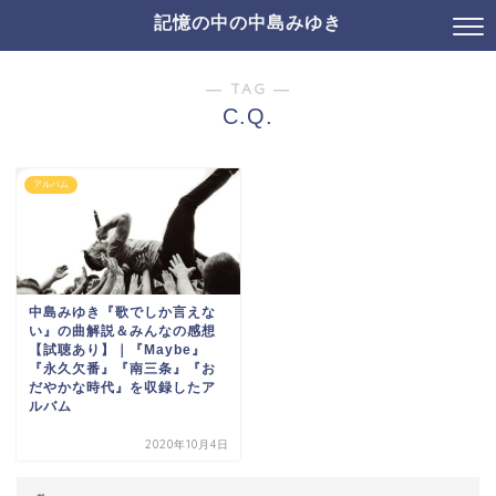
記憶の中の中島みゆき
― TAG ―
C.Q.
アルバム
中島みゆき『歌でしか言えな
い』の曲解説＆みんなの感想
【試聴あり】｜『Maybe』
『永久欠番』『南三条』『お
だやかな時代』を収録したア
ルバム
2020年10月4日