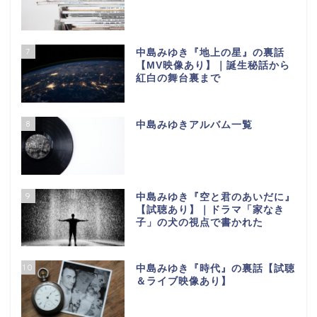
7
中島みゆき『地上の星』の裏話
【МV映像あり】｜誕生秘話から
紅白の舞台裏まで
8
中島みゆきアルバム一覧
9
中島みゆき『空と君のあいだに』
【試聴あり】｜ドラマ「家なき
子」の犬の視点で書かれた
10
中島みゆき『時代』の裏話【試聴
＆ライブ映像あり】