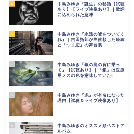
2
中島みゆき『誕生』の秘話【試聴
あり】【ライブ映像あり】｜歌詞
に込められた意味
3
中島みゆき『永遠の嘘をついてく
れ』｜吉田拓郎が曲依頼した経緯
と「つま恋」の舞台裏
4
中島みゆき『銀の龍の背に乗っ
て』【試聴あり】｜「銀」は医療
用メスの色を意味していた!
5
中島みゆき『糸』が有名になった
理由【試聴＆ライブ映像あり】
6
中島みゆきのオススメ順ベストア
ルバム