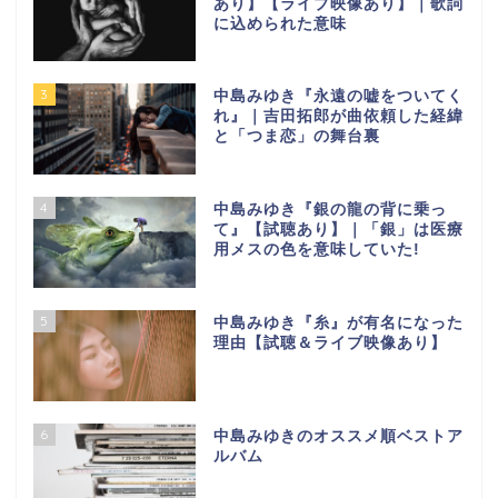
あり】【ライブ映像あり】｜歌詞
に込められた意味
3
中島みゆき『永遠の嘘をついてく
れ』｜吉田拓郎が曲依頼した経緯
と「つま恋」の舞台裏
4
中島みゆき『銀の龍の背に乗っ
て』【試聴あり】｜「銀」は医療
用メスの色を意味していた!
5
中島みゆき『糸』が有名になった
理由【試聴＆ライブ映像あり】
6
中島みゆきのオススメ順ベストア
ルバム