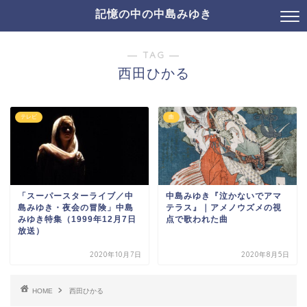
記憶の中の中島みゆき
― TAG ―
西田ひかる
テレビ
曲
「スーパースターライブ／中
中島みゆき『泣かないでアマ
島みゆき・夜会の冒険」中島
テラス』｜アメノウズメの視
みゆき特集（1999年12月7日
点で歌われた曲
放送）
2020年10月7日
2020年8月5日
HOME
西田ひかる