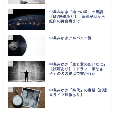
7
中島みゆき『地上の星』の裏話
【МV映像あり】｜誕生秘話から
紅白の舞台裏まで
8
中島みゆきアルバム一覧
9
中島みゆき『空と君のあいだに』
【試聴あり】｜ドラマ「家なき
子」の犬の視点で書かれた
10
中島みゆき『時代』の裏話【試聴
＆ライブ映像あり】