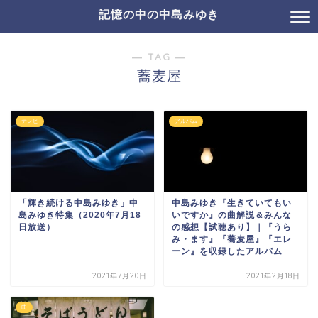
記憶の中の中島みゆき
― TAG ―
蕎麦屋
テレビ
アルバム
「輝き続ける中島みゆき」中
中島みゆき『生きていてもい
島みゆき特集（2020年7月18
いですか』の曲解説＆みんな
日放送）
の感想【試聴あり】｜『うら
み・ます』『蕎麦屋』『エレ
ーン』を収録したアルバム
2021年7月20日
2021年2月18日
曲