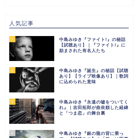
人気記事
1
中島みゆき『ファイト!』の秘話
【試聴あり】｜『ファイト!』に
励まされた有名人たち
2
中島みゆき『誕生』の秘話【試聴
あり】【ライブ映像あり】｜歌詞
に込められた意味
3
中島みゆき『永遠の嘘をついてく
れ』｜吉田拓郎が曲依頼した経緯
と「つま恋」の舞台裏
4
中島みゆき『銀の龍の背に乗っ