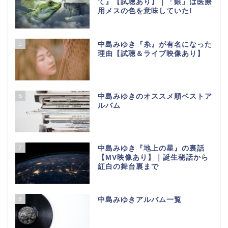
て』【試聴あり】｜「銀」は医療
用メスの色を意味していた!
5
中島みゆき『糸』が有名になった
理由【試聴＆ライブ映像あり】
6
中島みゆきのオススメ順ベストア
ルバム
7
中島みゆき『地上の星』の裏話
【МV映像あり】｜誕生秘話から
紅白の舞台裏まで
8
中島みゆきアルバム一覧