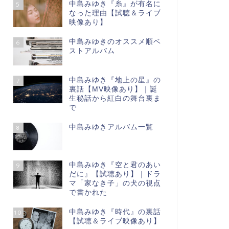
中島みゆき『糸』が有名に
5
なった理由【試聴＆ライブ
映像あり】
中島みゆきのオススメ順ベ
6
ストアルバム
中島みゆき『地上の星』の
7
裏話【МV映像あり】｜誕
生秘話から紅白の舞台裏ま
で
中島みゆきアルバム一覧
8
中島みゆき『空と君のあい
9
だに』【試聴あり】｜ドラ
マ「家なき子」の犬の視点
で書かれた
中島みゆき『時代』の裏話
10
【試聴＆ライブ映像あり】