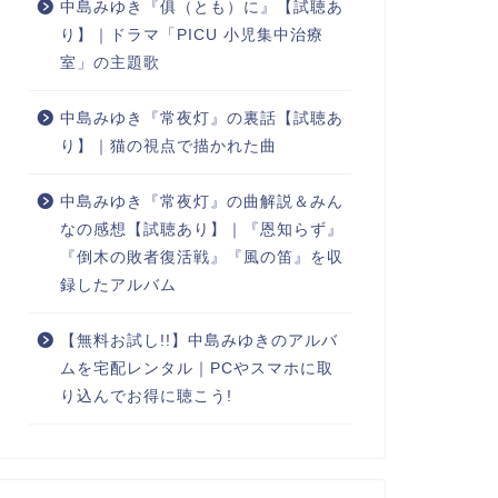
中島みゆき『俱（とも）に』【試聴あ
り】｜ドラマ「PICU 小児集中治療
室」の主題歌
中島みゆき『常夜灯』の裏話【試聴あ
り】｜猫の視点で描かれた曲
中島みゆき『常夜灯』の曲解説＆みん
なの感想【試聴あり】｜『恩知らず』
『倒木の敗者復活戦』『風の笛』を収
録したアルバム
【無料お試し!!】中島みゆきのアルバ
ムを宅配レンタル｜PCやスマホに取
り込んでお得に聴こう!