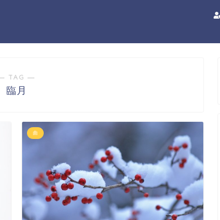
― TAG ―
臨月
曲