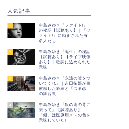
人気記事
中島みゆき『ファイト!』
1
の秘話【試聴あり】｜『フ
ァイト!』に励まされた有
名人たち
中島みゆき『誕生』の秘話
2
【試聴あり】【ライブ映像
あり】｜歌詞に込められた
意味
中島みゆき『永遠の嘘をつ
3
いてくれ』｜吉田拓郎が曲
依頼した経緯と「つま恋」
の舞台裏
中島みゆき『銀の龍の背に
4
乗って』【試聴あり】｜
「銀」は医療用メスの色を
意味していた!