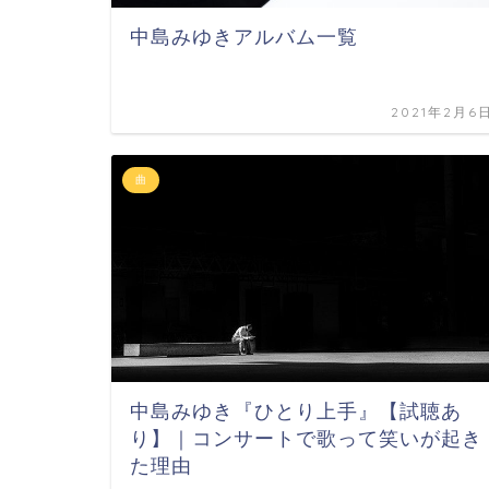
中島みゆきアルバム一覧
2021年2月6
曲
中島みゆき『ひとり上手』【試聴あ
り】｜コンサートで歌って笑いが起き
た理由