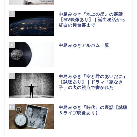
7
中島みゆき『地上の星』の裏話
【МV映像あり】｜誕生秘話から
紅白の舞台裏まで
8
中島みゆきアルバム一覧
9
中島みゆき『空と君のあいだに』
【試聴あり】｜ドラマ「家なき
子」の犬の視点で書かれた
10
中島みゆき『時代』の裏話【試聴
＆ライブ映像あり】