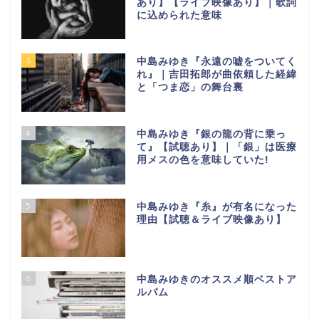
あり】【ライブ映像あり】｜歌詞
に込められた意味
3
中島みゆき『永遠の嘘をついてく
れ』｜吉田拓郎が曲依頼した経緯
と「つま恋」の舞台裏
4
中島みゆき『銀の龍の背に乗っ
て』【試聴あり】｜「銀」は医療
用メスの色を意味していた!
5
中島みゆき『糸』が有名になった
理由【試聴＆ライブ映像あり】
6
中島みゆきのオススメ順ベストア
ルバム