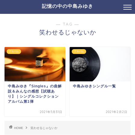
記憶の中の中島みゆき
― TAG ―
笑わせるじゃないか
アルバム
アルバム
中島みゆき『Singles』の曲解
中島みゆきシングル一覧
説＆みんなの感想【試聴あ
り】｜シングルコレクション
アルバム第1弾
2021年5月31日
2021年2月2日
HOME
笑わせるじゃないか