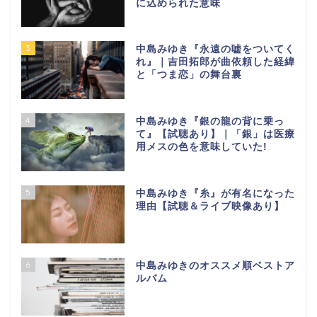
に込められた意味
3
中島みゆき『永遠の嘘をついてく
れ』｜吉田拓郎が曲依頼した経緯
と「つま恋」の舞台裏
4
中島みゆき『銀の龍の背に乗っ
て』【試聴あり】｜「銀」は医療
用メスの色を意味していた!
5
中島みゆき『糸』が有名になった
理由【試聴＆ライブ映像あり】
6
中島みゆきのオススメ順ベストア
ルバム