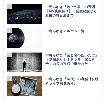
7
中島みゆき『地上の星』の裏話
【МV映像あり】｜誕生秘話から
紅白の舞台裏まで
8
中島みゆきアルバム一覧
9
中島みゆき『空と君のあいだに』
【試聴あり】｜ドラマ「家なき
子」の犬の視点で書かれた
10
中島みゆき『時代』の裏話【試聴
＆ライブ映像あり】