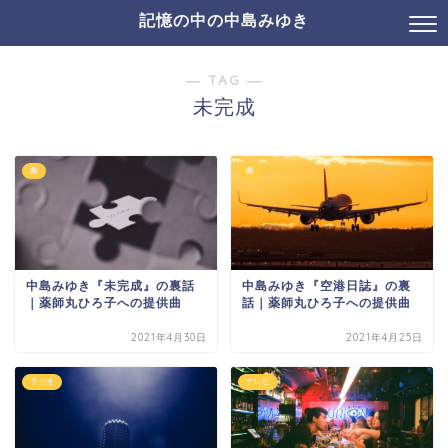
記憶の中の中島みゆき
― TAG ―
未完成
曲
曲
中島みゆき『未完成』の裏話
中島みゆき『空港日誌』の裏
｜薬師丸ひろ子への提供曲
話｜薬師丸ひろ子への提供曲
2021年4月30日
2021年4月25日
ラジオ
テレビ