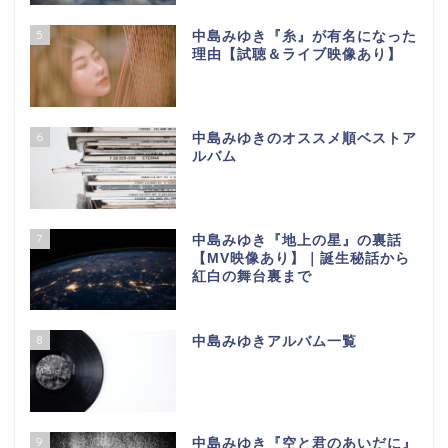
5
中島みゆき『糸』が有名になった
理由【試聴＆ライブ映像あり】
6
中島みゆきのオススメ順ベストア
ルバム
7
中島みゆき『地上の星』の裏話
【МV映像あり】｜誕生秘話から
紅白の舞台裏まで
8
中島みゆきアルバム一覧
9
中島みゆき『空と君のあいだに』