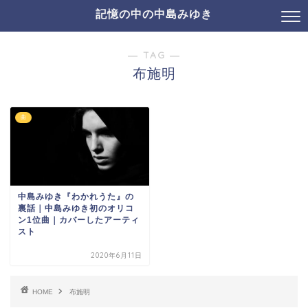
記憶の中の中島みゆき
― TAG ―
布施明
曲
中島みゆき『わかれうた』の
裏話｜中島みゆき初のオリコ
ン1位曲｜カバーしたアーティ
スト
2020年6月11日
HOME
布施明