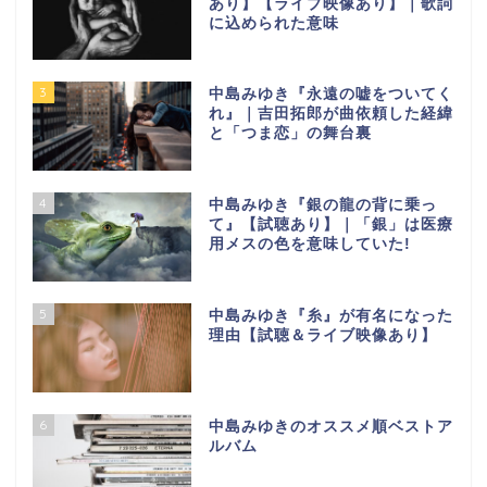
あり】【ライブ映像あり】｜歌詞
に込められた意味
3
中島みゆき『永遠の嘘をついてく
れ』｜吉田拓郎が曲依頼した経緯
と「つま恋」の舞台裏
4
中島みゆき『銀の龍の背に乗っ
て』【試聴あり】｜「銀」は医療
用メスの色を意味していた!
5
中島みゆき『糸』が有名になった
理由【試聴＆ライブ映像あり】
6
中島みゆきのオススメ順ベストア
ルバム