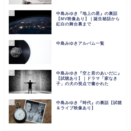
7
中島みゆき『地上の星』の裏話
【МV映像あり】｜誕生秘話から
紅白の舞台裏まで
8
中島みゆきアルバム一覧
9
中島みゆき『空と君のあいだに』
【試聴あり】｜ドラマ「家なき
子」の犬の視点で書かれた
10
中島みゆき『時代』の裏話【試聴
＆ライブ映像あり】