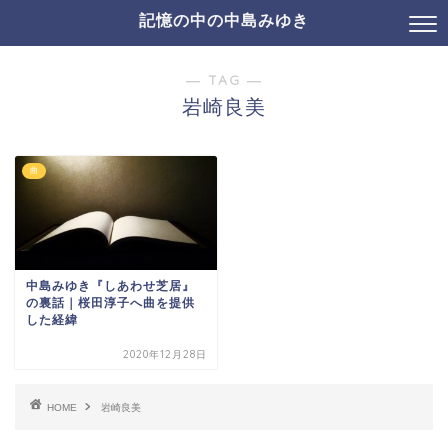
記憶の中の中島みゆき
― TAG ―
岩崎良美
曲
中島みゆき『しあわせ芝居』
の裏話｜桜田淳子へ曲を提供
した経緯
2020年12月28日
HOME
岩崎良美