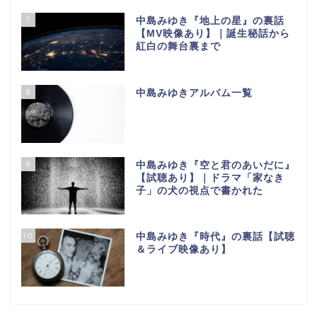
7
中島みゆき『地上の星』の裏話
【МV映像あり】｜誕生秘話から
紅白の舞台裏まで
8
中島みゆきアルバム一覧
9
中島みゆき『空と君のあいだに』
【試聴あり】｜ドラマ「家なき
子」の犬の視点で書かれた
10
中島みゆき『時代』の裏話【試聴
＆ライブ映像あり】