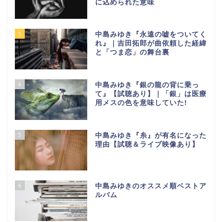
に込められた意味
3
中島みゆき『永遠の嘘をついてく
れ』｜吉田拓郎が曲依頼した経緯
と「つま恋」の舞台裏
4
中島みゆき『銀の龍の背に乗っ
て』【試聴あり】｜「銀」は医療
用メスの色を意味していた!
5
中島みゆき『糸』が有名になった
理由【試聴＆ライブ映像あり】
6
中島みゆきのオススメ順ベストア
ルバム