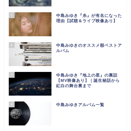
5
中島みゆき『糸』が有名になった
理由【試聴＆ライブ映像あり】
6
中島みゆきのオススメ順ベストア
ルバム
7
中島みゆき『地上の星』の裏話
【МV映像あり】｜誕生秘話から
紅白の舞台裏まで
8
中島みゆきアルバム一覧