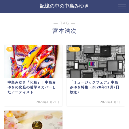
記憶の中の中島みゆき
― TAG ―
宮本浩次
曲
テレビ
中島みゆき『化粧』｜中島み
「ミュージックフェア」中島
ゆきの化粧の哲学＆カバーし
みゆき特集（2020年11月7日
たアーティスト
放送）
2020年11月21日
2020年11月8日
曲