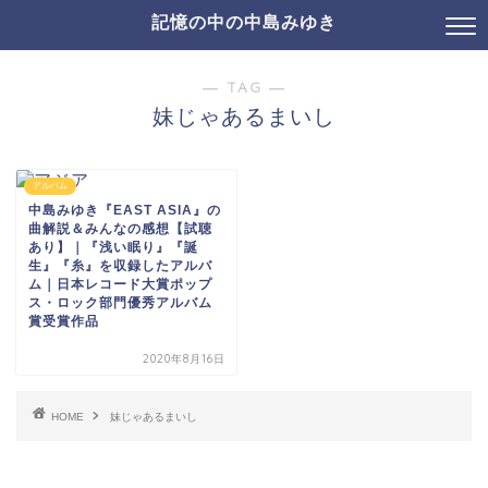
記憶の中の中島みゆき
― TAG ―
妹じゃあるまいし
アルバム
中島みゆき『EAST ASIA』の
曲解説＆みんなの感想【試聴
あり】｜『浅い眠り』『誕
生』『糸』を収録したアルバ
ム｜日本レコード大賞ポップ
ス・ロック部門優秀アルバム
賞受賞作品
2020年8月16日
HOME
妹じゃあるまいし