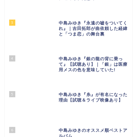
3
中島みゆき『永遠の嘘をついてく
れ』｜吉田拓郎が曲依頼した経緯
と「つま恋」の舞台裏
4
中島みゆき『銀の龍の背に乗っ
て』【試聴あり】｜「銀」は医療
用メスの色を意味していた!
5
中島みゆき『糸』が有名になった
理由【試聴＆ライブ映像あり】
6
中島みゆきのオススメ順ベストア
ルバム