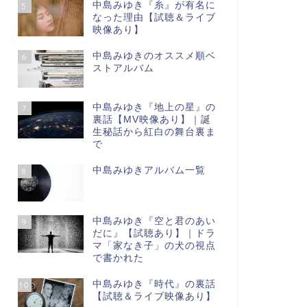
中島みゆき『糸』が有名に
5
なった理由【試聴＆ライブ
映像あり】
中島みゆきのオススメ順ベ
6
ストアルバム
中島みゆき『地上の星』の
7
裏話【МV映像あり】｜誕
生秘話から紅白の舞台裏ま
で
中島みゆきアルバム一覧
8
中島みゆき『空と君のあい
9
だに』【試聴あり】｜ドラ
マ「家なき子」の犬の視点
で書かれた
中島みゆき『時代』の裏話
10
【試聴＆ライブ映像あり】