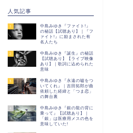
人気記事
中島みゆき『ファイト!』
1
の秘話【試聴あり】｜『フ
ァイト!』に励まされた有
名人たち
中島みゆき『誕生』の秘話
2
【試聴あり】【ライブ映像
あり】｜歌詞に込められた
意味
中島みゆき『永遠の嘘をつ
3
いてくれ』｜吉田拓郎が曲
依頼した経緯と「つま恋」
の舞台裏
中島みゆき『銀の龍の背に
4
乗って』【試聴あり】｜
「銀」は医療用メスの色を
意味していた!