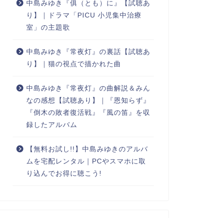
中島みゆき『俱（とも）に』【試聴あ
り】｜ドラマ「PICU 小児集中治療
室」の主題歌
中島みゆき『常夜灯』の裏話【試聴あ
り】｜猫の視点で描かれた曲
中島みゆき『常夜灯』の曲解説＆みん
なの感想【試聴あり】｜『恩知らず』
『倒木の敗者復活戦』『風の笛』を収
録したアルバム
【無料お試し!!】中島みゆきのアルバ
ムを宅配レンタル｜PCやスマホに取
り込んでお得に聴こう!