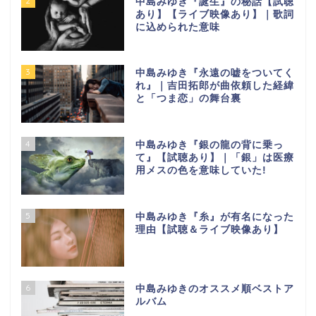
2
中島みゆき『誕生』の秘話【試聴
あり】【ライブ映像あり】｜歌詞
に込められた意味
3
中島みゆき『永遠の嘘をついてく
れ』｜吉田拓郎が曲依頼した経緯
と「つま恋」の舞台裏
4
中島みゆき『銀の龍の背に乗っ
て』【試聴あり】｜「銀」は医療
用メスの色を意味していた!
5
中島みゆき『糸』が有名になった
理由【試聴＆ライブ映像あり】
6
中島みゆきのオススメ順ベストア
ルバム