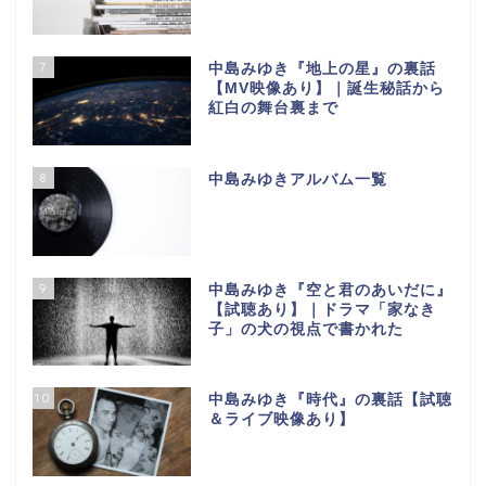
7
中島みゆき『地上の星』の裏話
【МV映像あり】｜誕生秘話から
紅白の舞台裏まで
8
中島みゆきアルバム一覧
9
中島みゆき『空と君のあいだに』
【試聴あり】｜ドラマ「家なき
子」の犬の視点で書かれた
10
中島みゆき『時代』の裏話【試聴
＆ライブ映像あり】