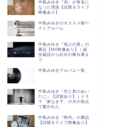
中島みゆき『糸』が有名に
5
なった理由【試聴＆ライブ
映像あり】
中島みゆきのオススメ順ベ
6
ストアルバム
中島みゆき『地上の星』の
7
裏話【МV映像あり】｜誕
生秘話から紅白の舞台裏ま
で
中島みゆきアルバム一覧
8
中島みゆき『空と君のあい
9
だに』【試聴あり】｜ドラ
マ「家なき子」の犬の視点
で書かれた
中島みゆき『時代』の裏話
10
【試聴＆ライブ映像あり】