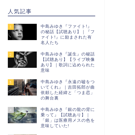
人気記事
中島みゆき『ファイト!』
1
の秘話【試聴あり】｜『フ
ァイト!』に励まされた有
名人たち
中島みゆき『誕生』の秘話
2
【試聴あり】【ライブ映像
あり】｜歌詞に込められた
意味
中島みゆき『永遠の嘘をつ
3
いてくれ』｜吉田拓郎が曲
依頼した経緯と「つま恋」
の舞台裏
中島みゆき『銀の龍の背に
4
乗って』【試聴あり】｜
「銀」は医療用メスの色を
意味していた!