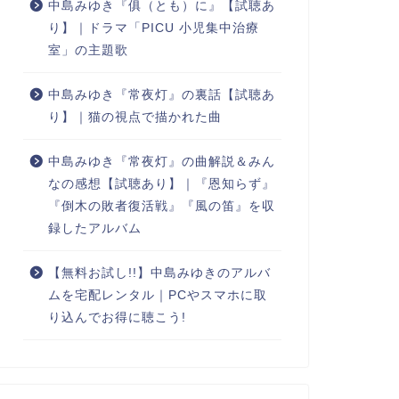
中島みゆき『俱（とも）に』【試聴あ
り】｜ドラマ「PICU 小児集中治療
室」の主題歌
中島みゆき『常夜灯』の裏話【試聴あ
り】｜猫の視点で描かれた曲
中島みゆき『常夜灯』の曲解説＆みん
なの感想【試聴あり】｜『恩知らず』
『倒木の敗者復活戦』『風の笛』を収
録したアルバム
【無料お試し!!】中島みゆきのアルバ
ムを宅配レンタル｜PCやスマホに取
り込んでお得に聴こう!