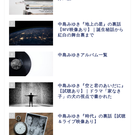
7
中島みゆき『地上の星』の裏話
【МV映像あり】｜誕生秘話から
紅白の舞台裏まで
8
中島みゆきアルバム一覧
9
中島みゆき『空と君のあいだに』
【試聴あり】｜ドラマ「家なき
子」の犬の視点で書かれた
10
中島みゆき『時代』の裏話【試聴
＆ライブ映像あり】