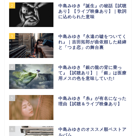
2
中島みゆき『誕生』の秘話【試聴
あり】【ライブ映像あり】｜歌詞
に込められた意味
3
中島みゆき『永遠の嘘をついてく
れ』｜吉田拓郎が曲依頼した経緯
と「つま恋」の舞台裏
4
中島みゆき『銀の龍の背に乗っ
て』【試聴あり】｜「銀」は医療
用メスの色を意味していた!
5
中島みゆき『糸』が有名になった
理由【試聴＆ライブ映像あり】
6
中島みゆきのオススメ順ベストア
ルバム