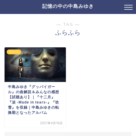
記憶の中の中島みゆき
― TAG ―
ふらふら
アルバム
中島みゆき『グッバイガー
ル』の曲解説＆みんなの感想
【試聴あり】｜『十二月』
『涙 -Made in tears-』『吹
雪』を収録｜中島みゆきの転
換期となったアルバム
2021年4月16日