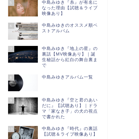
中島みゆき『糸』が有名に
5
なった理由【試聴＆ライブ
映像あり】
中島みゆきのオススメ順ベ
6
ストアルバム
中島みゆき『地上の星』の
7
裏話【МV映像あり】｜誕
生秘話から紅白の舞台裏ま
で
中島みゆきアルバム一覧
8
中島みゆき『空と君のあい
9
だに』【試聴あり】｜ドラ
マ「家なき子」の犬の視点
で書かれた
中島みゆき『時代』の裏話
10
【試聴＆ライブ映像あり】