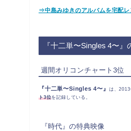
⇒中島みゆきのアルバムを宅配レ
『十二単〜Singles 4〜
週間オリコンチャート3位
『十二単〜Singles 4〜』
は、201
ト3位
を記録している。
『時代』の特典映像