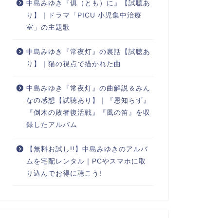
中島みゆき『俱（とも）に』【試聴あ
り】｜ドラマ「PICU 小児集中治療
室」の主題歌
中島みゆき『常夜灯』の裏話【試聴あ
り】｜猫の視点で描かれた曲
中島みゆき『常夜灯』の曲解説＆みん
なの感想【試聴あり】｜『恩知らず』
『倒木の敗者復活戦』『風の笛』を収
録したアルバム
【無料お試し!!】中島みゆきのアルバ
ムを宅配レンタル｜PCやスマホに取
り込んでお得に聴こう!