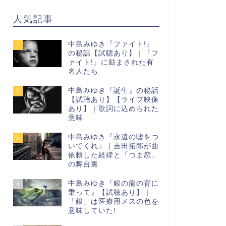
人気記事
中島みゆき『ファイト!』
1
の秘話【試聴あり】｜『フ
ァイト!』に励まされた有
名人たち
中島みゆき『誕生』の秘話
2
【試聴あり】【ライブ映像
あり】｜歌詞に込められた
意味
中島みゆき『永遠の嘘をつ
3
いてくれ』｜吉田拓郎が曲
依頼した経緯と「つま恋」
の舞台裏
中島みゆき『銀の龍の背に
4
乗って』【試聴あり】｜
「銀」は医療用メスの色を
意味していた!