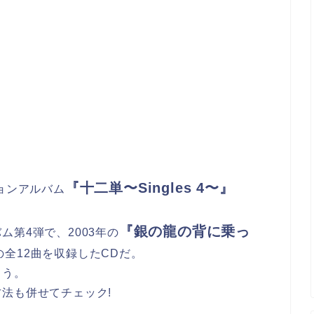
『十二単〜Singles 4〜』
ョンアルバム
『銀の龍の背に乗っ
第4弾で、2003年の
の全12曲を収録したCDだ。
こう。
法も併せてチェック!