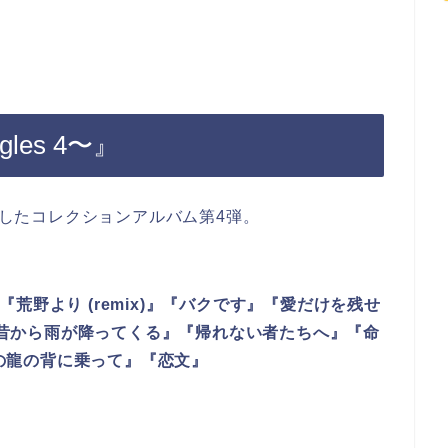
es 4〜』
収録したコレクションアルバム第4弾。
』『荒野より (remix)』『バクです』『愛だけを残せ
』『昔から雨が降ってくる』『帰れない者たちへ』『命
銀の龍の背に乗って』『恋文』