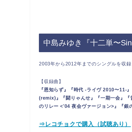
中島みゆき『十二単〜Singl
2003年から2012年までのシングルを
【収録曲】
『恩知らず』『時代 -ライヴ 2010〜11-
(remix)』『闘りゃんせ』『一期一会
のリレー <’04 夜会ヴァージョン>』『
⇒レコチョクで購入（試聴あり）