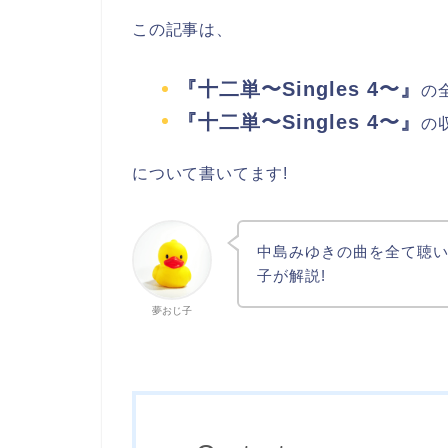
この記事は、
『十二単〜Singles 4〜』
の
『十二単〜Singles 4〜』
の
について書いてます!
中島みゆきの曲を全て聴い
子が解説!
夢おじ子