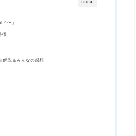
CLOSE
s 4〜』
特徴
』の曲解説＆みんなの感想
』