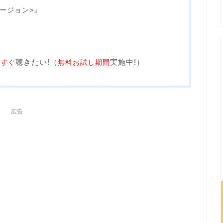
ァージョン>』
聴きたい!（
実施中!）
今すぐ
無料お試し期間
広告