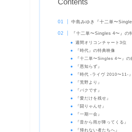
Contents
中島みゆき『十二単〜Single
『十二単〜Singles 4〜』の
週間オリコンチャート3位
『時代』の特典映像
『十二単〜Singles 4〜
『恩知らず』
『時代 -ライヴ 2010〜11-
『荒野より』
『バクです』
『愛だけを残せ』
『闘りゃんせ』
『一期一会』
『昔から雨が降ってくる』
『帰れない者たちへ』