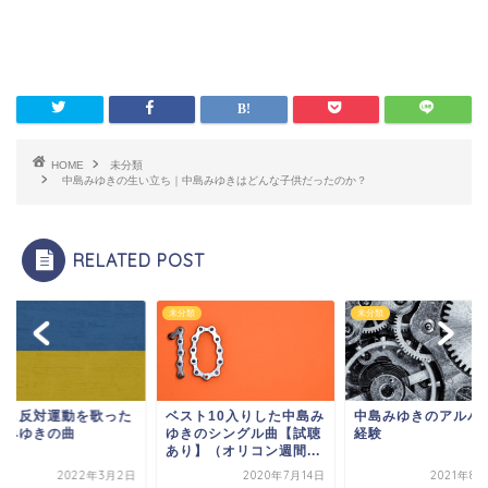
HOME
未分類
中島みゆきの生い立ち｜中島みゆきはどんな子供だったのか？
RELATED POST
類
未分類
未分類
戦＆反対運動を歌った
ベスト10入りした中島み
中島みゆきのアルバ
島みゆきの曲
ゆきのシングル曲【試聴
経験
あり】（オリコン週間...
2022年3月2日
2020年7月14日
2021年8