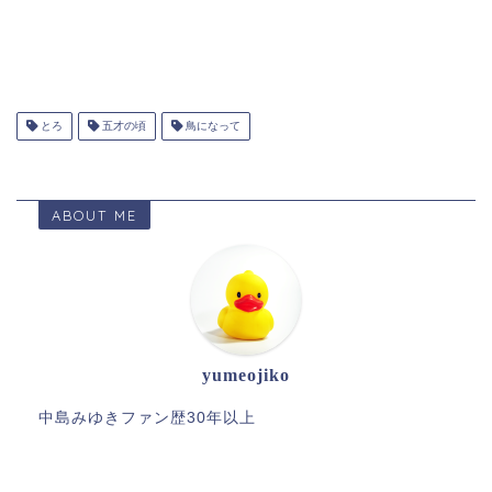
とろ
五才の頃
鳥になって
ABOUT ME
yumeojiko
中島みゆきファン歴30年以上