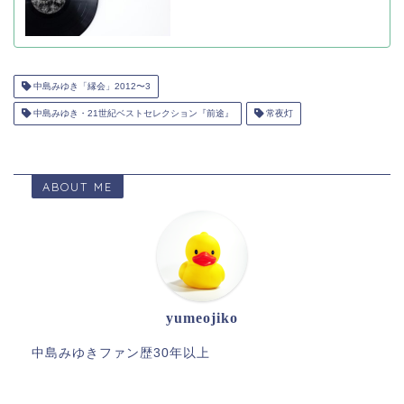
中島みゆき「縁会」2012〜3
中島みゆき・21世紀ベストセレクション『前途』
常夜灯
ABOUT ME
yumeojiko
中島みゆきファン歴30年以上