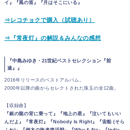
イ』『風の笛』『月はそこにいる』
⇒レコチョクで購入（試聴あり）
⇒『常夜灯』の解説＆みんなの感想
『中島みゆき・21世紀ベストセレクション『前
途』』
2016年リリースのベストアルバム。
2000年以降の曲からセレクトされた珠玉の全12曲。
【収録曲】
『銀の龍の背に乗って』『地上の星』『泣いてもいい
んだよ』『常夜灯』『Nobody Is Right』『宙船 (そら
ふね)』『倒木の敗者復活戦』『Why & No』『India