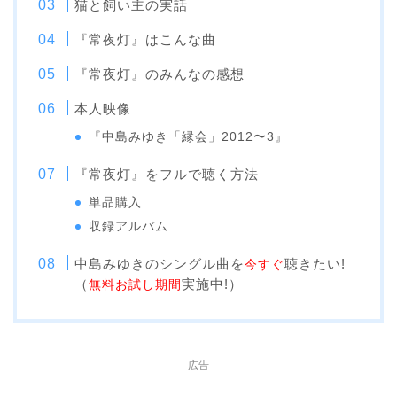
猫と飼い主の実話
『常夜灯』はこんな曲
『常夜灯』のみんなの感想
本人映像
『中島みゆき「縁会」2012〜3』
『常夜灯』をフルで聴く方法
単品購入
収録アルバム
中島みゆきのシングル曲を
聴きたい!
今すぐ
（
実施中!）
無料お試し期間
広告