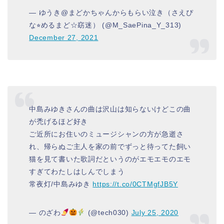
— ゆうき@まどかちゃんからもらい泣き（さえぴ
な⭐︎めるまど☆窈迷） (@M_SaePina_Y_313)
December 27, 2021
中島みゆきさんの曲は沢山は知らないけどこの曲
が禿げるほど好き
ご近所にお住いのミュージシャンの方が急逝さ
れ、帰らぬご主人を家の前でずっと待ってた飼い
猫を見て書いた歌詞だというのがエモエモのエモ
すぎてわたしはしんでしまう
常夜灯/中島みゆき
https://t.co/0CTMgfJB5Y
— のざわ
(@tech030)
July 25, 2020