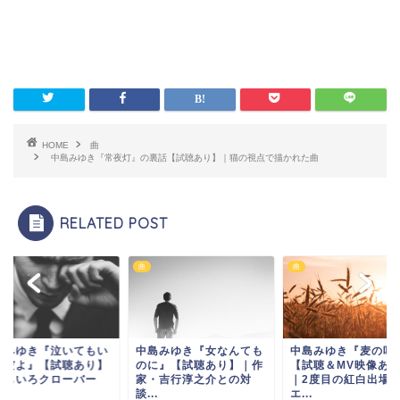
HOME
曲
中島みゆき『常夜灯』の裏話【試聴あり】｜猫の視点で描かれた曲
RELATED POST
曲
曲
島みゆき『泣いてもい
中島みゆき『女なんても
中島みゆき『麦の唄
んだよ』【試聴あり】
のに』【試聴あり】｜作
【試聴＆МV映像あ
ももいろクローバー
家・吉行淳之介との対
｜2度目の紅白出場
談...
エ...