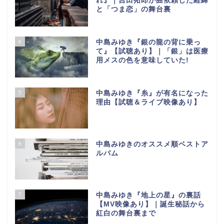
れ』｜吉田拓郎が曲依頼した経緯
と「つま恋」の舞台裏
4
中島みゆき『銀の龍の背に乗っ
て』【試聴あり】｜「銀」は医療
用メスの色を意味していた!
5
中島みゆき『糸』が有名になった
理由【試聴＆ライブ映像あり】
6
中島みゆきのオススメ順ベストア
ルバム
7
中島みゆき『地上の星』の裏話
【МV映像あり】｜誕生秘話から
紅白の舞台裏まで