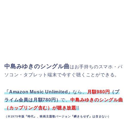
中島みゆきのシングル曲
はお手持ちのスマホ・パ
ソコン・タブレット端末で今すぐ聴くことができる。
「Amazon Music Unlimited」
なら、
月額980円
（プ
ライム会員は月額780円）
で、
中島みゆきのシングル曲
（カップリング含む）が聴き放題
!!
（※1975年版『時代』、映画主題歌バージョン『瞬きもせず』は含まない）