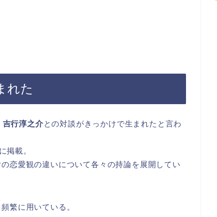
まれた
・
吉行淳之介
との対談がきっかけで生まれたと言わ
号に掲載。
女の恋愛観の違いについて各々の持論を展開してい
を頻繁に用いている。