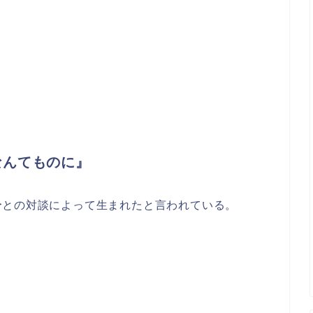
なんてものに』
介
との対談によって生まれたと言われている。