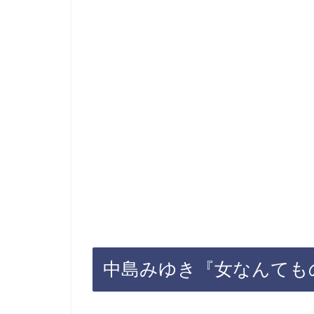
中島みゆき『女なんても