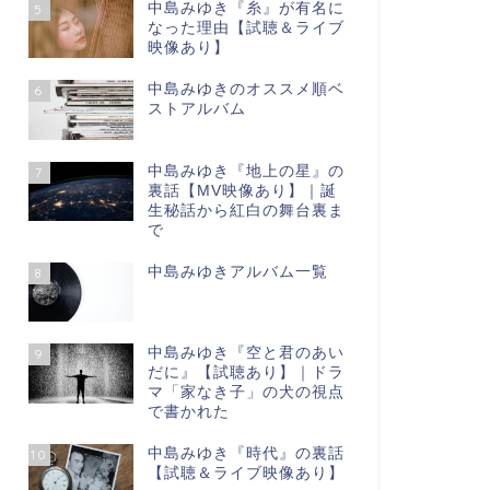
中島みゆき『糸』が有名に
5
なった理由【試聴＆ライブ
映像あり】
中島みゆきのオススメ順ベ
6
ストアルバム
中島みゆき『地上の星』の
7
裏話【МV映像あり】｜誕
生秘話から紅白の舞台裏ま
で
中島みゆきアルバム一覧
8
中島みゆき『空と君のあい
9
だに』【試聴あり】｜ドラ
マ「家なき子」の犬の視点
で書かれた
中島みゆき『時代』の裏話
10
【試聴＆ライブ映像あり】