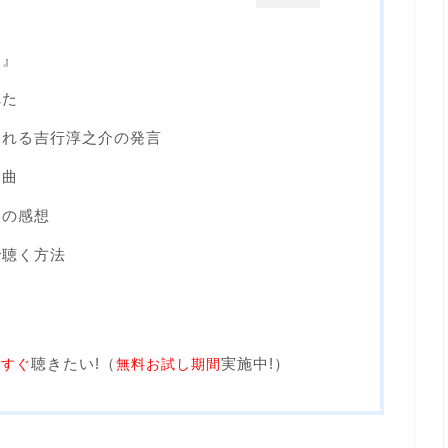
に』
れた
われる吉行淳之介の発言
な曲
なの感想
で聴く方法
聴きたい!（
実施中!）
今すぐ
無料お試し期間