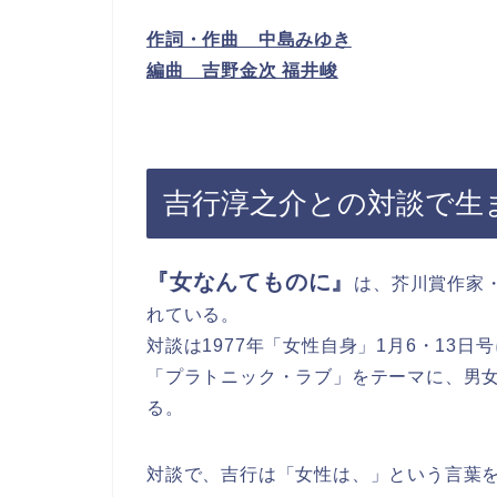
作詞・作曲 中島みゆき
編曲 吉野金次 福井峻
吉行淳之介との対談で生
『女なんてものに』
は、芥川賞作家
れている。
対談は1977年「女性自身」1月6・13日
「プラトニック・ラブ」をテーマに、男
る。
対談で、吉行は「女性は、」という言葉