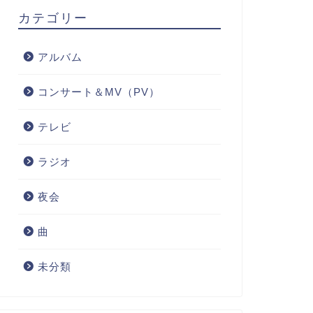
カテゴリー
アルバム
コンサート＆MV（PV）
テレビ
ラジオ
夜会
曲
未分類