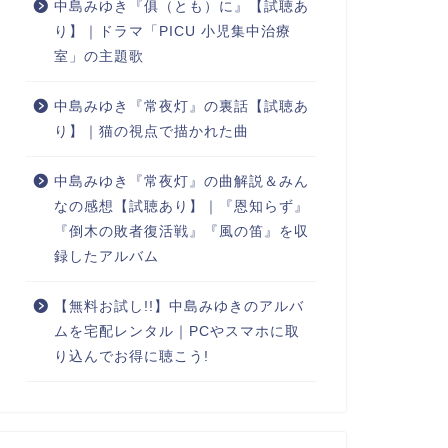
中島みゆき『俱（とも）に』【試聴あ
り】｜ドラマ「PICU 小児集中治療
室」の主題歌
中島みゆき『常夜灯』の裏話【試聴あ
り】｜猫の視点で描かれた曲
中島みゆき『常夜灯』の曲解説＆みん
なの感想【試聴あり】｜『恩知らず』
『倒木の敗者復活戦』『風の笛』を収
録したアルバム
【無料お試し!!】中島みゆきのアルバ
ムを宅配レンタル｜PCやスマホに取
り込んでお得に聴こう!