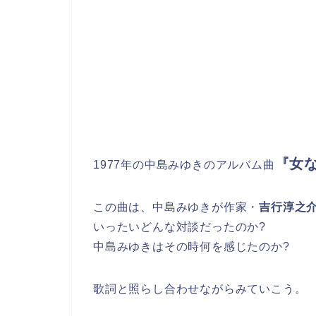
『女
1977年の中島みゆきのアルバム曲
この曲は、中島みゆきが作家・
吉行淳之
いったいどんな対談だったのか?
中島みゆきはその時何を感じたのか?
歌詞と照らし合わせながらみていこう。