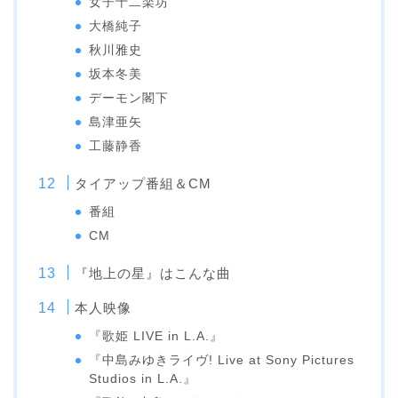
女子十二楽坊
大橋純子
秋川雅史
坂本冬美
デーモン閣下
島津亜矢
工藤静香
タイアップ番組＆CM
番組
CM
『地上の星』はこんな曲
本人映像
『歌姫 LIVE in L.A.』
『中島みゆきライヴ! Live at Sony Pictures
Studios in L.A.』