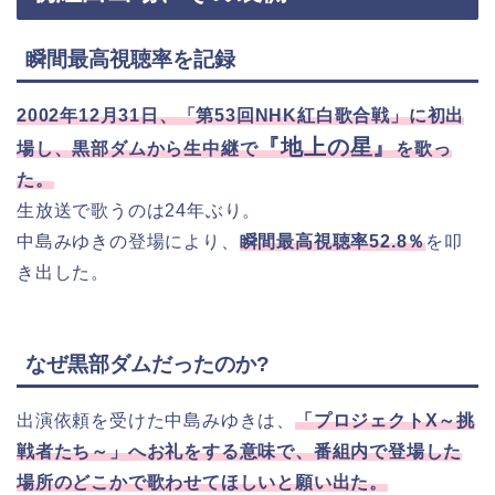
瞬間最高視聴率を記録
2002年12月31日、「第53回NHK紅白歌合戦」に初出
『地上の星』
場し、黒部ダムから生中継で
を歌っ
た。
生放送で歌うのは24年ぶり。
中島みゆきの登場により、
瞬間最高視聴率52.8％
を叩
き出した。
なぜ黒部ダムだったのか?
出演依頼を受けた中島みゆきは、
「プロジェクトX～挑
戦者たち～」へお礼をする意味で、番組内で登場した
場所のどこかで歌わせてほしいと願い出た。