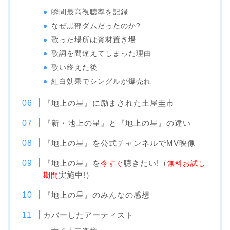
瞬間最高視聴率を記録
なぜ黒部ダムだったのか?
歌った場所は資材置き場
歌詞を間違えてしまった理由
歌い終えた後
紅白効果でシングルが爆売れ
『地上の星』に励まされた土屋圭市
『新・地上の星』と『地上の星』の違い
『地上の星』を公式チャンネルでМV映像
『地上の星』を
聴きたい!（
今すぐ
無料お試し
実施中!）
期間
『地上の星』のみんなの感想
カバーしたアーティスト