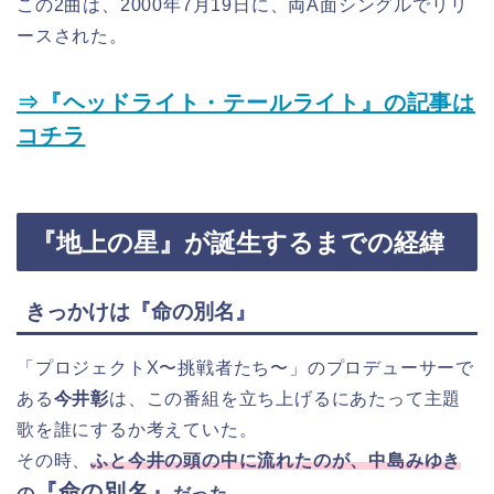
この2曲は、2000年7月19日に、両A面シングルでリリ
ースされた。
⇒『ヘッドライト・テールライト』の記事は
コチラ
『地上の星』が誕生するまでの経緯
きっかけは『命の別名』
「プロジェクトX〜挑戦者たち〜」のプロデューサーで
ある
今井彰
は、この番組を立ち上げるにあたって主題
歌を誰にするか考えていた。
その時、
ふと今井の頭の中に流れたのが、中島みゆき
『命の別名』
の
だった。